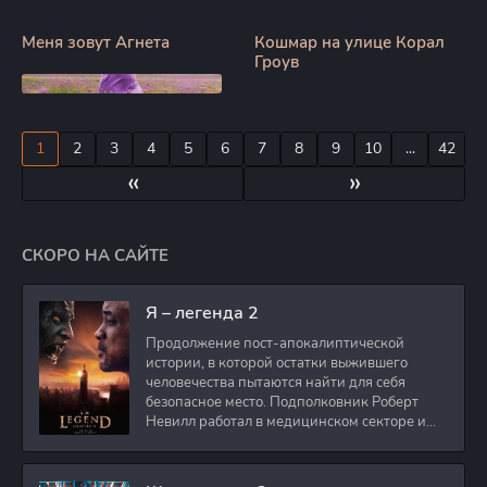
Меня зовут Агнета
Кошмар на улице Корал
Гроув
1
2
3
4
5
6
7
8
9
10
...
42
«
»
СКОРО НА САЙТЕ
Я – легенда 2
Продолжение пост-апокалиптической
истории, в которой остатки выжившего
человечества пытаются найти для себя
безопасное место. Подполковник Роберт
Невилл работал в медицинском секторе и
проживает в