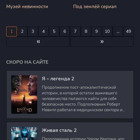
Музей невинности
Под землёй сериал
1
2
3
4
5
6
7
8
9
10
...
49
«
»
СКОРО НА САЙТЕ
Я – легенда 2
Продолжение пост-апокалиптической
истории, в которой остатки выжившего
человечества пытаются найти для себя
безопасное место. Подполковник Роберт
Невилл работал в медицинском секторе и
проживает в
Живая сталь 2
Продолжение истории Чарли Кентона, что