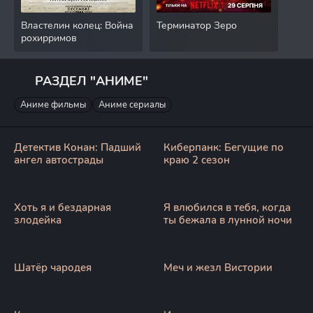
Властелин колец: Война
Терминатор Зеро
Дан
рохирримов
РАЗДЕЛ "АНИМЕ"
Аниме фильмы
Аниме сериалы
Детектив Конан: Падший
Киберпанк: Бегущие по
ангел автострады
краю 2 сезон
Хоть я и бездарная
Я влюбился в тебя, когда
злодейка
ты бежала в лунной ночи
Шатёр чародея
Меч и жезл Вистории