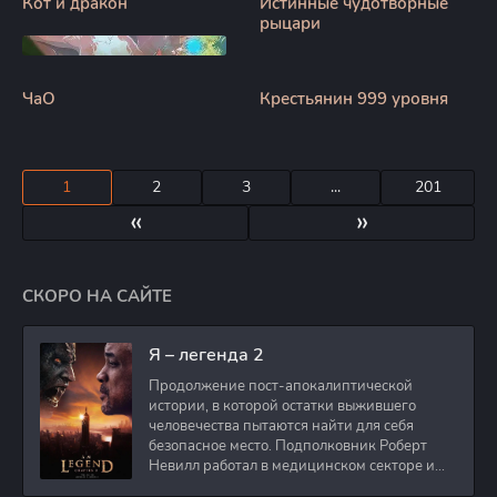
Кот и дракон
Истинные чудотворные
рыцари
ЧаО
Крестьянин 999 уровня
1
2
3
...
201
«
»
СКОРО НА САЙТЕ
Я – легенда 2
Продолжение пост-апокалиптической
истории, в которой остатки выжившего
человечества пытаются найти для себя
безопасное место. Подполковник Роберт
Невилл работал в медицинском секторе и
проживает в