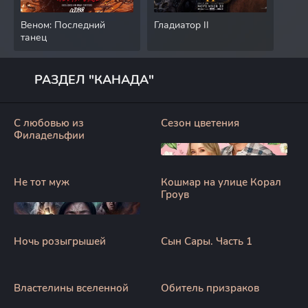
Веном: Последний
Гладиатор II
Мис
танец
РАЗДЕЛ "КАНАДА"
С любовью из
Сезон цветения
Филадельфии
Не тот муж
Кошмар на улице Корал
Гроув
Ночь розыгрышей
Сын Сары. Часть 1
Властелины вселенной
Обитель призраков