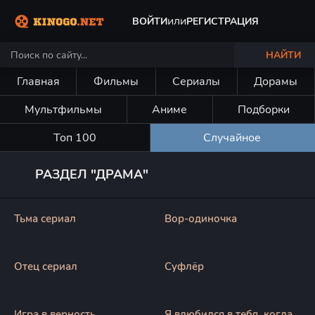
или
ВОЙТИ
РЕГИСТРАЦИЯ
НАЙТИ
Главная
Фильмы
Сериалы
Дорамы
Мультфильмы
Аниме
Подборки
Топ 100
Случайное
РАЗДЕЛ "ДРАМА"
Тьма сериал
Вор-одиночка
Отец сериал
Суфлёр
Игра в верность
Я влюбился в тебя, когда