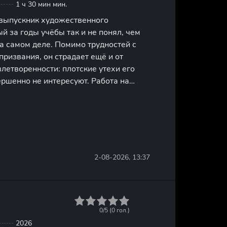
1 ч 30 мин мин.
 выпускник художественного
й за годы учёбы так и не понял, чем
а самом деле. Помимо трудностей с
призвания, он страдает ещё и от
летворенности: плотские утехи его
ршенно не интересуют. Работа на
тажную художницу с дурной
вится для него возможностью решить
2-08-2026, 13:37
1
2
3
4
5
0/5 (
0
гол.)
2026