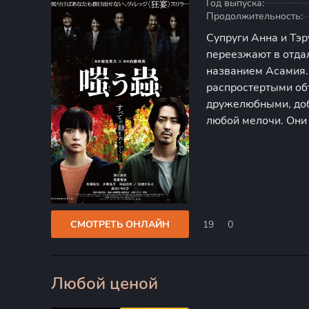
Год выпуска:
Продолжительность:
Супруги Анна и Тэр
переезжают в отда
названием Асамия.
распростертыми об
дружелюбными, доб
любой мелочи. Они
активно помогают 
замечают, что обит
СМОТРЕТЬ ОНЛАЙН
19
0
Любой ценой
0