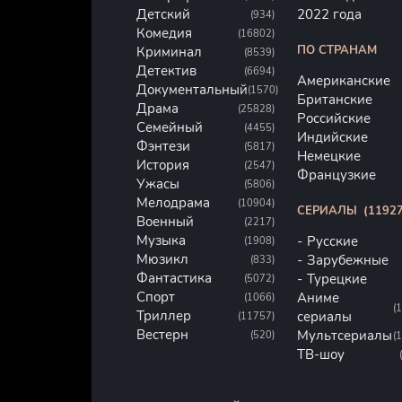
Детский
2022 года
(934)
Комедия
(16802)
ПО СТРАНАМ
Криминал
(8539)
Детектив
(6694)
Американские
Документальный
(1570)
Британские
Драма
(25828)
Российские
Семейный
(4455)
Индийские
Фэнтези
(5817)
Немецкие
История
(2547)
Французкие
Ужасы
(5806)
Мелодрама
(10904)
СЕРИАЛЫ
(11927
Военный
(2217)
Музыка
Русские
(1908)
Мюзикл
Зарубежные
(833)
Фантастика
Турецкие
(5072)
Спорт
Аниме
(1066)
(
Триллер
сериалы
(11757)
Вестерн
Мультсериалы
(520)
(
ТВ-шоу