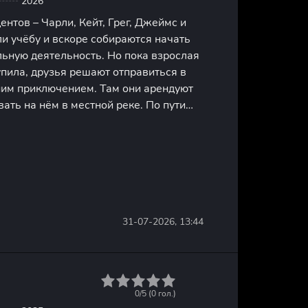
2026
ентов – Чарли, Кейт, Грег, Джеймс и
и учёбу и вскоре собираются начать
ьную деятельность. Но пока взрослая
пила, друзья решают отправиться в
ним приключением. Там они арендуют
вать на нём в местной реке. По пути
ю систему с названием «Пасть
рую ходит много
31-07-2026, 13:44
1
2
3
4
5
0/5 (
0
гол.)