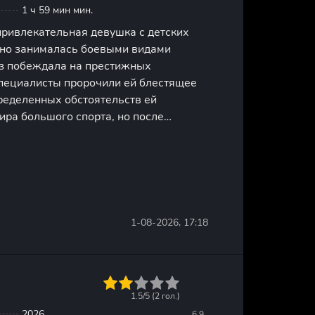
1 ч 59 мин мин.
привлекательная девушка с детских
но занималась боевыми видами
аз побеждала на престижных
специалисты пророчили ей блестящее
ределенных обстоятельств ей
ира большого спорта, но после
 ее ожидает столкновение с суровой
иминально неблагополучном районе
1-08-2026, 17:18
1
2
3
4
5
1.5/5 (
2
гол.)
2026
6.9