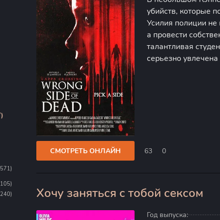
убийств, которые п
Усилия полиции не
а провести собств
талантливая студен
серьезно увлечена
особенностями чел
кажется, что доста
)
СМОТРЕТЬ ОНЛАЙН
63
0
1571)
1105)
Хочу заняться с тобой сексом
100
(240)
Год выпуска: