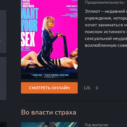
Продолжительность:
Эллиот – недавний
учреждения, которы
хочет заниматься н
поиском истинного 
сексуальной неудов
и
возлюбленную сове
л
Эрику Трейси, эпа
репутацией, стано
и
СМОТРЕТЬ ОНЛАЙН
126
0
е
Во власти страха
0
Год выпуска: