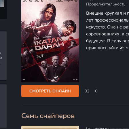
Продолжительность:
Внешне хрупкая и 
лет профессиональ
искусств. Она не р
соревнованиях, а 
будущее. В силу оп
пришлось уйти из м
а
возвращения домой
м
реальностью. В кр
я
действуют
СМОТРЕТЬ ОНЛАЙН
32
0
Семь снайперов
40
Год выпуска: