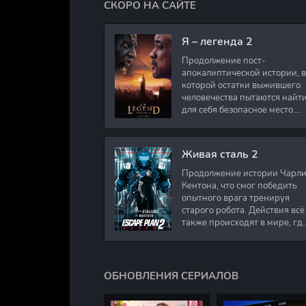
СКОРО НА САЙТЕ
Я – легенда 2
Продолжение пост-
апокалиптической истории, в
которой остатки выжившего
человечества пытаются найт
для себя безопасное место.
Подполковник Роберт Невил
работал в медицинском
секторе и проживает в
Живая сталь 2
Продолжение истории Чарл
Кентона, что смог победить
опытного врага тренируя
старого робота. Действия всё
также происходят в мире, гд
в будущем появились
развлечения для
человечества. Таким
ОБНОВЛЕНИЯ СЕРИАЛОВ