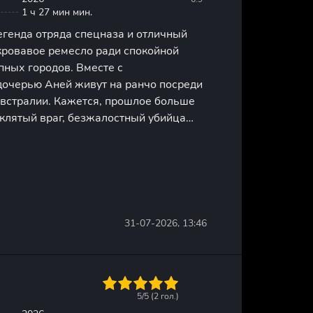
1 ч 27 мин мин.
егенда отряда спецназа и отличный
кровавое ремесло ради спокойной
пных городов. Вместе с
дочерью Аней живут на ранчо посреди
Австралии. Кажется, прошлое больше
аклятый враг, безжалостный убийца
ис. Чтобы свести старые счеты, он
 а с отрядом профессиональных
31-07-2026, 13:46
1
2
3
4
5
5/5 (
2
гол.)