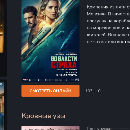
Компания из пяти с
Мексики. В качест
прогулку на корабл
на морское дно и 
жителей. Вначале в
не захватили контр
ценный для них. Пр
оборудования, дост
СМОТРЕТЬ ОНЛАЙН
103
0
Кровные узы
0
Год выпуска: