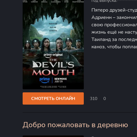
Год выпуска:
Пятеро друзей-студ
Адриенн – закончил
свою профессионал
жизнь ещё не насту
Таиланд за послед
каноэ, чтобы попла
они видят пещерну
Дьявола», про кото
СМОТРЕТЬ ОНЛАЙН
310
0
Добро пожаловать в деревню
0