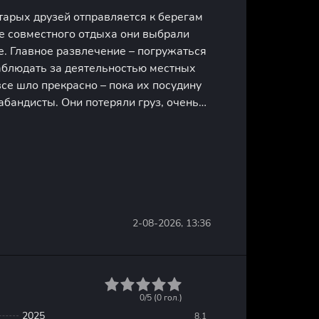
тарых друзей отправляется к берегам
ве совместного отдыха они выбрали
е. Главное развлечение – погружаться
наблюдать за деятельностью местных
се шло прекрасно – пока их посудину
абандисты. Они потеряли груз, очень
облема в том, что у них нет
ать его и внизу
2-08-2026, 13:36
1
2
3
4
5
0/5 (
0
гол.)
2025
8.1