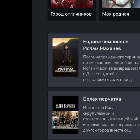
Город отличников
Моя родная
Родина чемпионов:
Ислам Махачев
После напряженного турнир
по смешанным единоборства
Ислам Махачев возвращаетс
в Дагестан, чтобы
восстановить силы перед
следующими боями в UFC.
Вместе с ним приезжают
оператор и интервьюер,
Белая перчатка
Инспектор Валле –
скрупулёзный и
ответственный полицейский,
который недавно переехал в
другой город вместе со
своими сыновьями. В первый