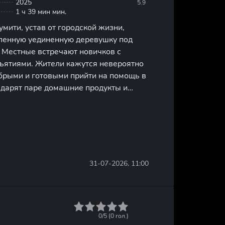
2025
5.9
1 ч 39 мин мин.
умити, устав от городской жизни,
ленную уединенную деревушку под
 Местные встречают новичков с
ъятиями. Жители кажутся невероятно
рыми и готовыми прийти на помощь в
 дарят паре домашние продукты и
обустраивать дом. Вскоре новоселы
атели деревни преданы и во
31-07-2026, 11:00
1
2
3
4
5
0/5 (
0
гол.)