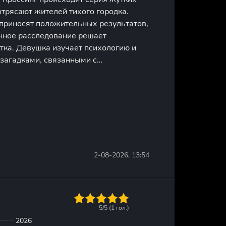
отрясают жителей тихого городка.
 приносят положительных результатов,
енное расследование решает
тка. Девушка изучает психологию и
 загадками, связанными с
овеческого поведения. Поначалу ей
точно сложить улики и внимательно
2-08-2026, 13:54
1
2
3
4
5
5/5 (
1
гол.)
2026