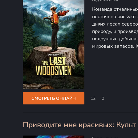
Команда отчаянных
постоянно рискуют
диких лесах север
природу, и производ
подручные добываю
мировых запасов. 
проводят транспорт
могут выручить по 
СМОТРЕТЬ ОНЛАЙН
12
0
Приводите мне красивых: Культ
0