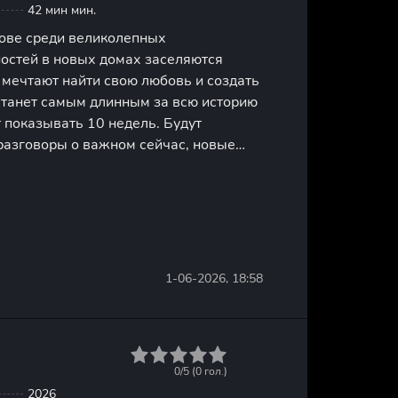
42 мин мин.
ове среди великолепных
остей в новых домах заселяются
 мечтают найти свою любовь и создать
 станет самым длинным за всю историю
т показывать 10 недель. Будут
азговоры о важном сейчас, новые
ы, танцевальные, музыкальные
нкурсы и важные для современности
1-06-2026, 18:58
1
2
3
4
5
0/5 (
0
гол.)
2026