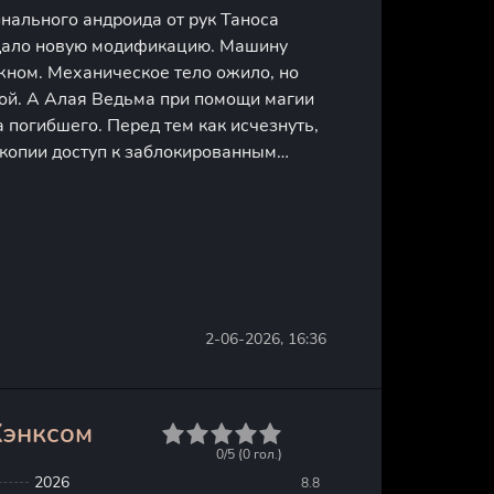
нального андроида от рук Таноса
дало новую модификацию. Машину
ном. Механическое тело ожило, но
той. А Алая Ведьма при помощи магии
 погибшего. Перед тем как исчезнуть,
 копии доступ к заблокированным
лая версия получила чужой опыт и
ерь андроид в
2-06-2026, 16:36
Хэнксом
1
2
3
4
5
0/5 (
0
гол.)
2026
8.8