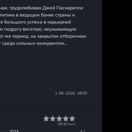
ная, трудолюбивая Джей Паскарелли
литика в ведущем банке страны и
ся большого успеха в карьерной
ую подругу веселую, неунывающую
от же период, на закрытом отборочном
т среди сильных конкуренток
авленного мастера имиджевых
е друзья ребята, из других
1-06-2026, 18:55
1
2
3
4
5
0/5 (
0
гол.)
2024
6.1