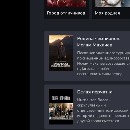
Город отличников
Моя родная
Родина чемпионов:
Ислам Махачев
После напряженного турнир
по смешанным единоборства
Ислам Махачев возвращаетс
в Дагестан, чтобы
восстановить силы перед
следующими боями в UFC.
Вместе с ним приезжают
оператор и интервьюер,
Белая перчатка
Инспектор Валле –
скрупулёзный и
ответственный полицейский,
который недавно переехал в
другой город вместе со
своими сыновьями. В первый