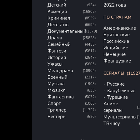
Детский
2022 года
(934)
Комедия
(16802)
ПО СТРАНАМ
Криминал
(8539)
Детектив
(6694)
Американские
Документальный
(1570)
Британские
Драма
(25828)
Российские
Семейный
(4455)
Индийские
Фэнтези
(5817)
Немецкие
История
(2547)
Французкие
Ужасы
(5806)
Мелодрама
(10904)
СЕРИАЛЫ
(11927
Военный
(2217)
Музыка
Русские
(1908)
Мюзикл
Зарубежные
(833)
Фантастика
Турецкие
(5072)
Спорт
Аниме
(1066)
(
Триллер
сериалы
(11757)
Вестерн
Мультсериалы
(520)
(
ТВ-шоу