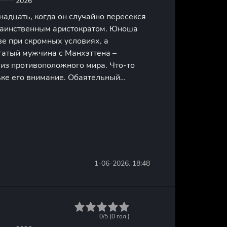
2026
адцать, когда он случайно пересекся
таинственным аристократом. Юноша
е при скромных условиях, а
гатый мужчина с Манхэттена –
 из противоположного мира. Что-то
ьке его внимание. Обаятельный
общаться поближе. Он представился
о различных идеях из восточной
1-06-2026, 18:48
1
2
3
4
5
0/5 (
0
гол.)