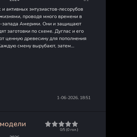
 и активных энтузиастов-лесорубов
 жизнями, проводя много времени в
о-запада Америки. Они и защищают
ят заготовки по схеме. Дуглас и его
т ценную древесину для пополнения
Каждую смену вырубают, затем
ировку деревьев-гигантов. За них они
семьдесят тысяч
1-06-2026, 18:51
 модели
1
2
3
4
5
0/5 (
0
гол.)