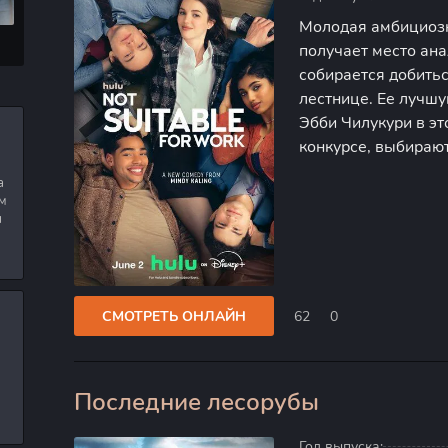
Молодая амбициоз
получает место ана
собирается добить
лестнице. Ее лучш
Эбби Чилукури в эт
конкурсе, выбираю
помощницей просл
а
трендов. А их общи
м
престижных
я
СМОТРЕТЬ ОНЛАЙН
62
0
Последние лесорубы
0
Год выпуска: