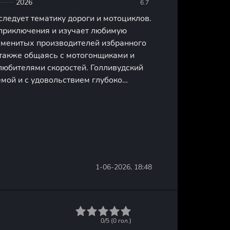
2026
6.7
ледует тематику дороги и мотоциклов.
 приключения и изучает любимую
аменитых производителей избранного
 также общаясь с мотогонщиками и
любителями скоростей. Голливудский
емой и с удовольствием глубоко
одя оригинальные и нетипичные
и. Среди них попадаются и
1-06-2026, 18:48
1
2
3
4
5
0/5 (
0
гол.)