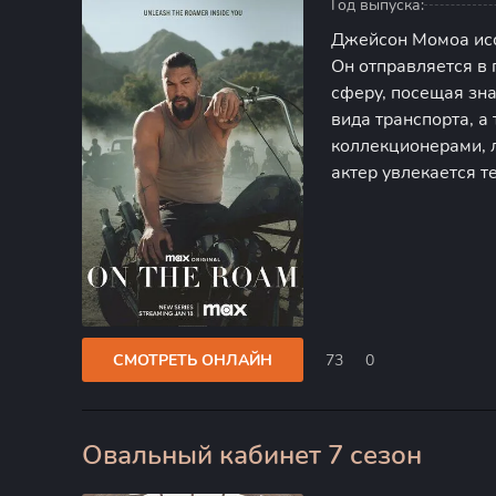
Год выпуска:
Джейсон Момоа исс
Он отправляется в
сферу, посещая зн
вида транспорта, а
коллекционерами, 
актер увлекается т
погружается, пров
беседы с экспертам
СМОТРЕТЬ ОНЛАЙН
73
0
Овальный кабинет 7 сезон
0