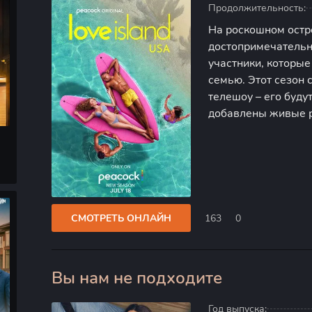
Продолжительность:
На роскошном остр
достопримечательн
участники, которые
семью. Этот сезон
телешоу – его буду
добавлены живые р
правила, программ
баттлы, парные ко
СМОТРЕТЬ ОНЛАЙН
163
0
Вы нам не подходите
0
Год выпуска: