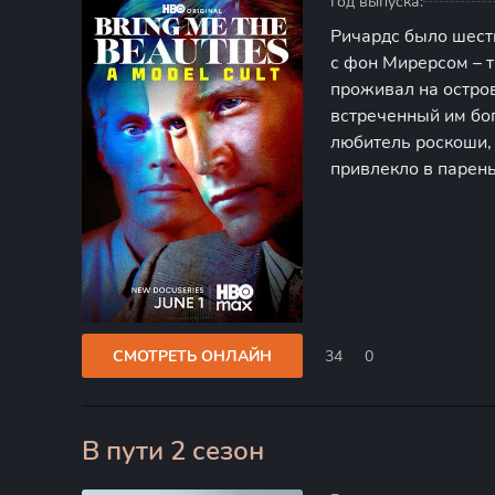
Год выпуска:
Ричардс было шестн
с фон Мирерсом – 
проживал на остров
встреченный им бо
любитель роскоши,
привлекло в парен
Фредерик решил по
как гуру, поведал 
СМОТРЕТЬ ОНЛАЙН
34
0
В пути 2 сезон
0