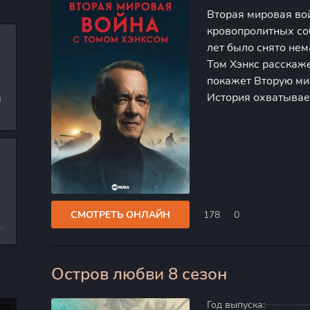
Вторая мировая во
кровопролитных со
лет было снято нем
Том Хэнкс расскаж
покажет Вторую ми
История охватывае
и
попытается разобр
л
поддержали нараст
и
СМОТРЕТЬ ОНЛАЙН
178
0
е
Остров любви 8 сезон
0
Год выпуска: