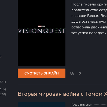
После гибели ориги
правительство соз
назвали Белым Виж
душа осталась пус
сотворила двойника
тот успел передать
воспоминаниям. Бе
улетела прочь. Теп
)
СМОТРЕТЬ ОНЛАЙН
55
0
1571)
1105)
Вторая мировая война с Томом 
0
(240)
Год выпуска: