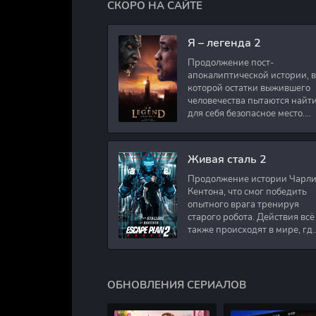
СКОРО НА САЙТЕ
Я – легенда 2
Продолжение пост-
апокалиптической истории, в
которой остатки выжившего
человечества пытаются найт
для себя безопасное место.
Подполковник Роберт Невил
работал в медицинском
секторе и проживает в
Живая сталь 2
Продолжение истории Чарл
Кентона, что смог победить
опытного врага тренируя
старого робота. Действия всё
также происходят в мире, гд
в будущем появились
развлечения для
человечества. Таким
ОБНОВЛЕНИЯ СЕРИАЛОВ