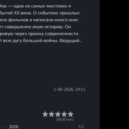
йна — одно из самых жестоких и
бытий XX века. О событиях прошлых
ало фильмов и написано много книг.
ет совершенно иную историю. Он
ровую через призму современности.
т всю дугу большой войны. Ведущий
аться, почему в Европе изначально
ающее стремление к фашизму.
1-06-2026, 19:11
1
2
3
4
5
0/5 (
0
гол.)
2026
5.3