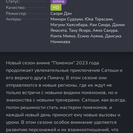
Статус:
online
Качество:
HD
Режиссер:
Саори Дэн
Актёры:
Минори Судзуки, Юка Тэрасаки,
Мэгуми Хаясибара, Кэи Синдо, Даики
Ямасита, Таку Ясиро, Аянэ Сакура,
Кэнта Миякэ, Ёсино Аояма, Даисукэ
Намикава
Новый сезон аниме "Покемон" 2023 года
продолжает увлекательные приключения Сатоши и
его верного друга Пикачу. В этом сезоне они
отправляются в новые регионы, где их ждут не
только встречи с новыми видами покемонов, но и
знакомства с новыми тренерами. Сатоши, как всегда,
полон решимости стать мастером покемонов, и
каждый новый день приносит ему новые вызовы и
уроки. В этом сезоне особое внимание уделяется
развитию персонажей и их взаимоотношений, что