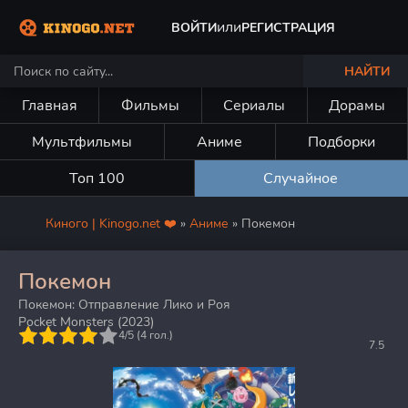
или
ВОЙТИ
РЕГИСТРАЦИЯ
НАЙТИ
Главная
Фильмы
Сериалы
Дорамы
Мультфильмы
Аниме
Подборки
Топ 100
Случайное
Киного | Kinogo.net ❤️
»
Аниме
» Покемон
Покемон
Покемон: Отправление Лико и Роя
Pocket Monsters (2023)
5
4/5 (
4
гол.)
7.5