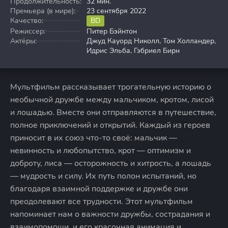
Продолжительность:
32 мин.
Премьера (в мире):
23 сентября 2022
Качество:
BD
Режиссер:
Питер Бэйнтон
Актёры:
Джуд Кауорд Николл, Том Холландер,
Идрис Эльба, Гэбриел Бирн
Мультфильм рассказывает трогательную историю о
необычной дружбе между мальчиком, кротом, лисой
и лошадью. Вместе они отправляются в путешествие,
полное приключений и открытий. Каждый из героев
приносит в их союз что-то своё: мальчик —
невинность и любопытство, крот — оптимизм и
доброту, лиса — осторожность и хитрость, а лошадь
— мудрость и силу. Их путь полон испытаний, но
благодаря взаимной поддержке и дружбе они
преодолевают все трудности. Этот мультфильм
напоминает нам о важности дружбы, сострадания и
взаимопомощи, и его красочная анимация и