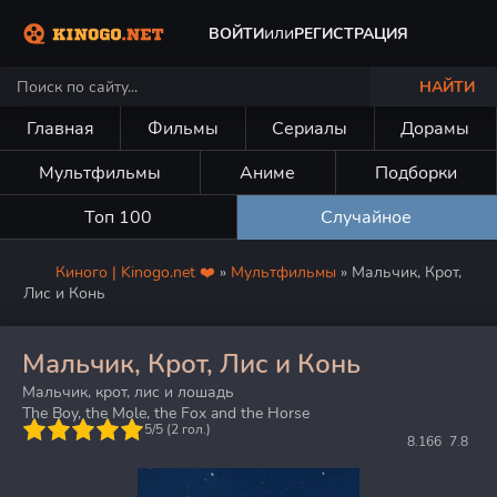
или
ВОЙТИ
РЕГИСТРАЦИЯ
НАЙТИ
Главная
Фильмы
Сериалы
Дорамы
Мультфильмы
Аниме
Подборки
Топ 100
Случайное
Киного | Kinogo.net ❤️
»
Мультфильмы
» Мальчик, Крот,
Лис и Конь
Мальчик, Крот, Лис и Конь
Мальчик, крот, лис и лошадь
The Boy, the Mole, the Fox and the Horse
5
5/5 (
2
гол.)
8.166
7.8