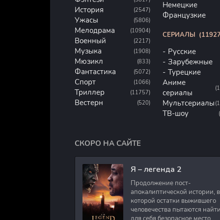
Немецкие
История
(2547)
Французкие
Ужасы
(5806)
Мелодрама
(10904)
СЕРИАЛЫ
(11927
Военный
(2217)
Музыка
Русские
(1908)
Мюзикл
Зарубежные
(833)
Фантастика
Турецкие
(5072)
Спорт
Аниме
(1066)
(
Триллер
сериалы
(11757)
Вестерн
Мультсериалы
(520)
(
ТВ-шоу
СКОРО НА САЙТЕ
Я – легенда 2
Продолжение пост-
апокалиптической истории, в
которой остатки выжившего
человечества пытаются найт
для себя безопасное место.