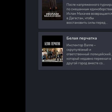
После напряженного турнир
по смешанным единоборства
Ислам Махачев возвращаетс
в Дагестан, чтобы
восстановить силы перед
следующими боями в UFC.
Вместе с ним приезжают
оператор и интервьюер,
Белая перчатка
Инспектор Валле –
скрупулёзный и
ответственный полицейский,
который недавно переехал в
другой город вместе со
своими сыновьями. В первый
же день на новом месте
работы ему поручают
расследовать