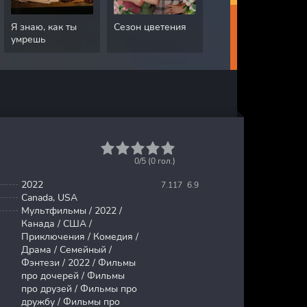
Я знаю, как ты
Сезон цветения
Грязная работа
умрешь
1
2
3
4
5
0/5 (
0
гол.)
2022
7.117
6.9
Canada, USA
Мультфильмы / 2022 /
Канада / США /
Приключения / Комедия /
Драма / Семейный /
Фэнтези / 2022 / Фильмы
про дочерей / Фильмы
про друзей / Фильмы про
дружбу / Фильмы про