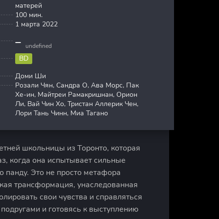
матерей
100 мин.
1 марта 2022
undefined
BD
Доми Ши
Розали Чян, Сандра О, Ава Морс, Пак
Хе-ин, Майтреи Рамакришнан, Орион
Ли, Вай Чин Хо, Тристан Аллерик Чен,
Лори Тань Чинн, Миа Тагано
тней школьницы из Торонто, которая
з, когда она испытывает сильные
о панду. Это не просто метафора
ская трансформация, унаследованная
ролировать свои чувства и справляться
 подругами и готовясь к выступлению