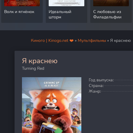
Волк и ягнёнок
Идеальный
С любовью из
шторм
Филадельфии
Киного | Kinogo.net ❤️
»
Мультфильмы
» Я краснею
Я краснею
0
Turning Red
Год выпуска:
Страна:
Жанр: