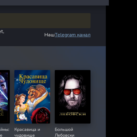
t,
Наш
Telegram канал
йны:
Красавица и
Большой
е
чудовище
Лебовски