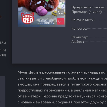
Продолжительность:
Премьера (в мире):
CC
)
Рейтинг MPAA:
6+
Качество:
Режиссер:
Актёры:
1571)
1105)
(240)
Мультфильм рассказывает о жизни тринадцатиле
сталкивается с необычной проблемой: каждый ра
эмоции, она превращается в гигантского красног
подростковых переживаний, а реальная магиче
от её матери. Героине предстоит научиться конт
с новыми вызовами, сохраняя при этом дружбу с
и