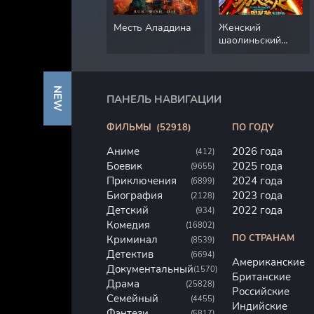
Месть Аладдина
Женский
шаолиньский
футбол
NEW
ПАНЕЛЬ НАВИГАЦИИ
ФИЛЬМЫ
(52918)
ПО ГОДУ
Аниме
2026 года
(412)
Боевик
2025 года
(9655)
Приключения
2024 года
(6899)
Биография
2023 года
(2128)
Детский
2022 года
(934)
Комедия
(16802)
ПО СТРАНАМ
Криминал
(8539)
Детектив
(6694)
Американские
Документальный
(1570)
Британские
Драма
(25828)
Российские
Семейный
(4455)
Индийские
Фэнтези
(5817)