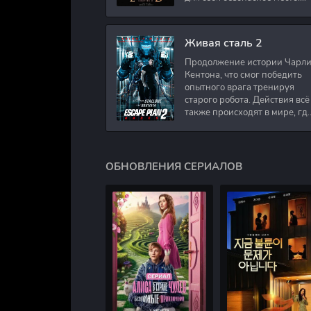
Подполковник Роберт Невил
работал в медицинском
секторе и проживает в
Живая сталь 2
Продолжение истории Чарл
Кентона, что смог победить
опытного врага тренируя
старого робота. Действия всё
также происходят в мире, гд
в будущем появились
развлечения для
человечества. Таким
ОБНОВЛЕНИЯ СЕРИАЛОВ