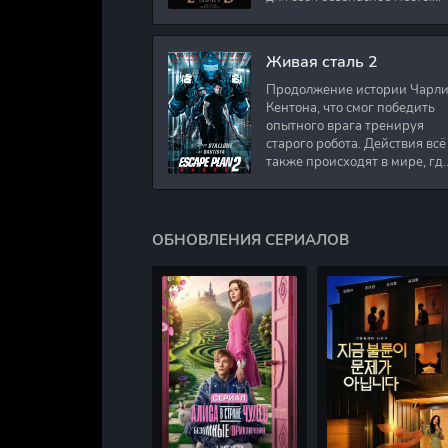
Подполковник Роберт Невил
работал в медицинском
секторе и проживает в
Живая сталь 2
Продолжение истории Чарл
Кентона, что смог победить
опытного врага тренируя
старого робота. Действия всё
также происходят в мире, гд
в будущем появились
развлечения для
человечества. Таким
ОБНОВЛЕНИЯ СЕРИАЛОВ