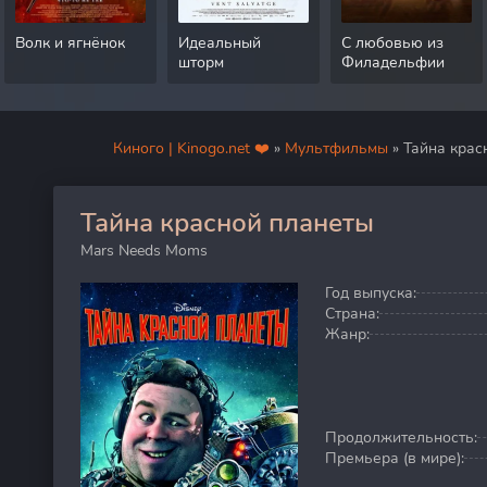
Волк и ягнёнок
Идеальный
С любовью из
шторм
Филадельфии
Киного | Kinogo.net ❤️
»
Мультфильмы
» Тайна крас
Тайна красной планеты
100
Mars Needs Moms
Год выпуска:
Страна:
Жанр:
Продолжительность:
Премьера (в мире):