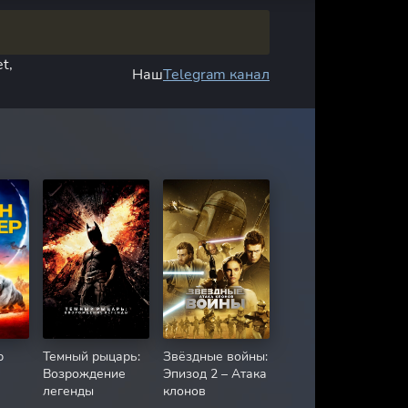
t,
Наш
Telegram канал
р
Темный рыцарь:
Звёздные войны:
Возрождение
Эпизод 2 – Атака
легенды
клонов