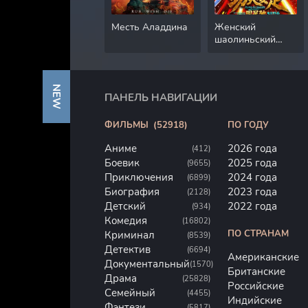
Месть Аладдина
Женский
шаолиньский
футбол
NEW
ПАНЕЛЬ НАВИГАЦИИ
ФИЛЬМЫ
(52918)
ПО ГОДУ
Аниме
2026 года
(412)
Боевик
2025 года
(9655)
Приключения
2024 года
(6899)
Биография
2023 года
(2128)
Детский
2022 года
(934)
Комедия
(16802)
ПО СТРАНАМ
Криминал
(8539)
Детектив
(6694)
Американские
Документальный
(1570)
Британские
Драма
(25828)
Российские
Семейный
(4455)
Индийские
Фэнтези
(5817)