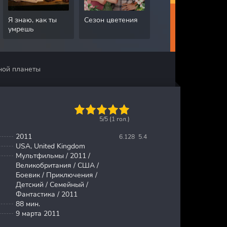
Я знаю, как ты
Сезон цветения
Грязная работа
умрешь
ной планеты
1
2
3
4
5
5/5 (
1
гол.)
2011
6.128
5.4
USA, United Kingdom
Мультфильмы / 2011 /
Великобритания / США /
Боевик / Приключения /
Детский / Семейный /
Фантастика / 2011
88 мин.
9 марта 2011