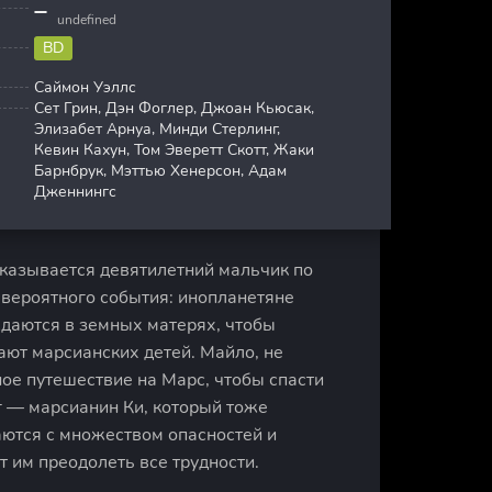
undefined
BD
Саймон Уэллс
Сет Грин, Дэн Фоглер, Джоан Кьюсак,
Элизабет Арнуа, Минди Стерлинг,
Кевин Кахун, Том Эверетт Скотт, Жаки
Барнбрук, Мэттью Хенерсон, Адам
Дженнингс
казывается девятилетний мальчик по
евероятного события: инопланетяне
даются в земных матерях, чтобы
ают марсианских детей. Майло, не
ное путешествие на Марс, чтобы спасти
г — марсианин Ки, который тоже
аются с множеством опасностей и
т им преодолеть все трудности.