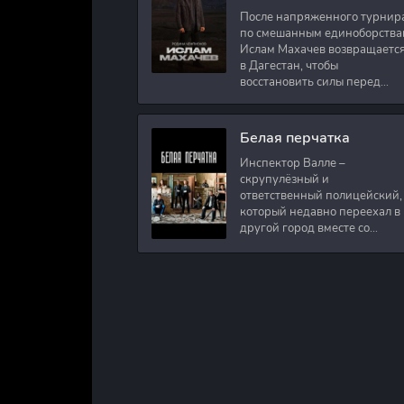
После напряженного турнир
по смешанным единоборства
Ислам Махачев возвращаетс
в Дагестан, чтобы
восстановить силы перед
следующими боями в UFC.
Вместе с ним приезжают
оператор и интервьюер,
Белая перчатка
Инспектор Валле –
скрупулёзный и
ответственный полицейский,
который недавно переехал в
другой город вместе со
своими сыновьями. В первый
же день на новом месте
работы ему поручают
расследовать