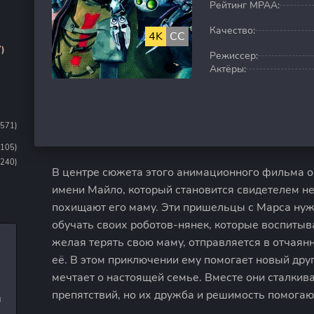
Рейтинг MPAA:
Качество:
4K
CC
)
Режиссер:
Актёры:
1571)
1105)
(240)
В центре сюжета этого анимационного фильма о
имени Майло, который становится свидетелем н
похищают его маму. Эти пришельцы с Марса нуж
обучать своих роботов-нянек, которые воспитыв
желая терять свою маму, отправляется в отчаян
её. В этом приключении ему помогает новый дру
мечтает о настоящей семье. Вместе они сталкив
препятствий, но их дружба и решимость помогаю
и