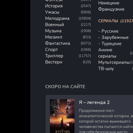
Немецкие
История
(2547)
Французкие
Ужасы
(5806)
Мелодрама
(10904)
СЕРИАЛЫ
(11927
Военный
(2217)
Музыка
Русские
(1908)
Мюзикл
Зарубежные
(833)
Фантастика
Турецкие
(5072)
Спорт
Аниме
(1066)
(
Триллер
сериалы
(11757)
Вестерн
Мультсериалы
(520)
(
ТВ-шоу
СКОРО НА САЙТЕ
Я – легенда 2
Продолжение пост-
апокалиптической истории, в
которой остатки выжившего
человечества пытаются найт
для себя безопасное место.