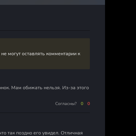
, не могут оставлять комментарии к
ок. Мам обижать нельзя. Из-за этого
0
0
о так поздно его увидел. Отличная