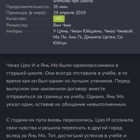
Фильмы про школу
Продолжительность:
35 мин.
Премьера (в мире):
29 апреля 2019
Качество:
HD
Режиссер:
Ван Чжи
Актёры:
У Цянь, Чжан Юйцзянь, Чжао Чживэй,
Ма Ли, Ань Гэ, Джампа Цетен, Се
Юйтун
Чжао Цяо И и Янь Мо были одноклассниками в
старшей школе. Она всегда отставала в учёбе, в то
время как он был одним из лучших учеников. Перед
выпуском они заключили договор: вместе
отправиться за границу на учёбу. Однако, Янь Мо
уехал один, оставив их обещание невыполненным.
С годами их пути вновь пересеклись. Цяо И осознала
свои чувства и решила переехать в другой город
вслед за Янь Мо. Тот, достигший успехов в учёбе и