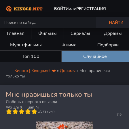
или
ВОЙТИ
РЕГИСТРАЦИЯ
НАЙТИ
Главная
Фильмы
Сериалы
Дорамы
Мультфильмы
Аниме
Подборки
Топ 100
Случайное
Киного | Kinogo.net ❤️
»
Дорамы
» Мне нравишься
только ты
Мне нравишься только ты
Любовь с первого взгляда
Wo Zhi Xi Huan Ni
5
5/5 (
2
гол.)
7.9