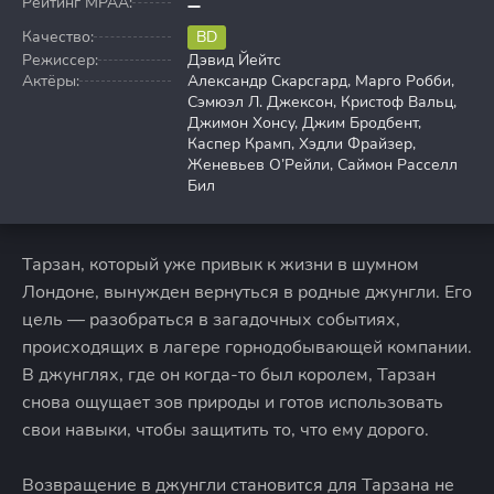
Рейтинг MPAA:
Качество:
BD
Режиссер:
Дэвид Йейтс
Актёры:
Александр Скарсгард, Марго Робби,
Сэмюэл Л. Джексон, Кристоф Вальц,
Джимон Хонсу, Джим Бродбент,
Каспер Крамп, Хэдли Фрайзер,
Женевьев О’Рейли, Саймон Расселл
Бил
Тарзан, который уже привык к жизни в шумном
Лондоне, вынужден вернуться в родные джунгли. Его
цель — разобраться в загадочных событиях,
происходящих в лагере горнодобывающей компании.
В джунглях, где он когда-то был королем, Тарзан
снова ощущает зов природы и готов использовать
свои навыки, чтобы защитить то, что ему дорого.
Возвращение в джунгли становится для Тарзана не