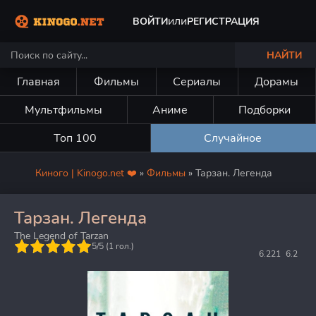
или
ВОЙТИ
РЕГИСТРАЦИЯ
НАЙТИ
Главная
Фильмы
Сериалы
Дорамы
Мультфильмы
Аниме
Подборки
Топ 100
Случайное
Киного | Kinogo.net ❤️
»
Фильмы
» Тарзан. Легенда
Тарзан. Легенда
The Legend of Tarzan
5
5/5 (
1
гол.)
6.221
6.2