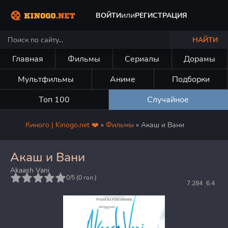
или
ВОЙТИ
РЕГИСТРАЦИЯ
НАЙТИ
Главная
Фильмы
Сериалы
Дорамы
Мультфильмы
Аниме
Подборки
Топ 100
Случайное
Киного | Kinogo.net ❤️
»
Фильмы
» Акаш и Вани
Акаш и Вани
Akaash Vani
5
0/5 (
0
гол.)
7.284
6.4