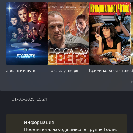
Звездный путь
По следу зверя
Криминальное чтиво
З
Э
к
31-03-2025, 15:24
Информация
Посетители, находящиеся в группе
Гости
,