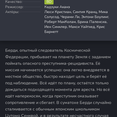
Качество:
BD
Режиссер:
Кадзуки Аканэ
Актёры:
Люси Кристиан, Синтия Кранц, Мика
Солусод, Черами Ли, Энтони Боулинг,
Роберт МакКолам, Брина Паленсиа,
Иен Синклер, Макси Уайтхед, Крис
Барнетт
Берди, опытный следователь Космической
Федерации, прибывает на планету Земля с заданием
поймать опасного преступника-рецидивиста. Её
миссия начинается успешно: она легко внедряется в
местное общество, быстро находит цель и берёт её
под наблюдение. Всё идёт по плану, остаётся только
дождаться подходящего момента для ареста. Но всё
идёт наперекосяк, когда преступник оказывает
сопротивление и сбегает. В суматохе Берди случайно
сталкивается с обычным японским школьником
Цутомо Сенквой, и в результате несчастного случая