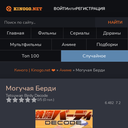
или
ВОЙТИ
РЕГИСТРАЦИЯ
НАЙТИ
Главная
Фильмы
Сериалы
Дорамы
Мультфильмы
Аниме
Подборки
Топ 100
Случайное
Киного | Kinogo.net ❤️
»
Аниме
» Могучая Берди
Могучая Берди
Tetsuwan Birdy Decode
5
0/5 (
0
гол.)
6.482
7.2