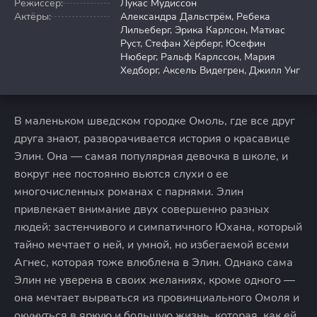
Режиссер:
Лукас Мудиссон
Актёры:
Александра Дальстрём, Ребека
Лильеберг, Эрика Карлсон, Матиас
Руст, Стефан Хёрберг, Юсефин
Нюберг, Ральф Карлссон, Мария
Хедборг, Аксель Видегрен, Джилл Унг
В маленьком шведском городке Омоль, где все друг
друга знают, разворачивается история о красавице
Элин. Она — самая популярная девочка в школе, и
вокруг нее постоянно вьются слухи о ее
многочисленных романах с парнями. Элин
привлекает внимание двух совершенно разных
людей: застенчивого и симпатичного Юхана, который
тайно мечтает о ней, и умной, но избегаемой всеми
Агнес, которая тоже влюблена в Элин. Однако сама
Элин не уверена в своих желаниях, кроме одного —
она мечтает вырваться из провинциального Омоля и
окунуться в яркую и большую жизнь, которая, как ей