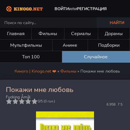
или
ВОЙТИ
РЕГИСТРАЦИЯ
НАЙТИ
Главная
Фильмы
Сериалы
Дорамы
Мультфильмы
Аниме
Подборки
Топ 100
Случайное
Киного | Kinogo.net ❤️
»
Фильмы
» Покажи мне любовь
Покажи мне любовь
Fucking Åmål
5
0/5 (
0
гол.)
6.958
7.5