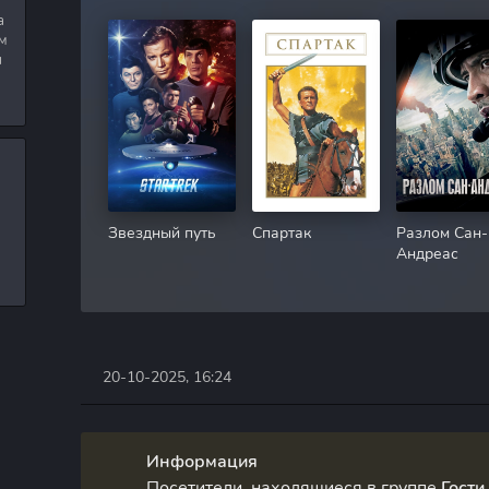
а
м
я
Звездный путь
Спартак
Разлом Сан-
Андреас
20-10-2025, 16:24
Информация
Посетители, находящиеся в группе
Гости