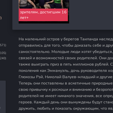
зрителям, достигшим 16
лет+
)
На маленький остров у берегов Таиланда насле
отправились для того, чтобы доказать себе и дру
1571)
самостоятельно. Молодые люди хотят убедиться, 
1105)
связей и возможностей своих родителей. Они дол
(240)
также выиграть приз в пять миллионов рублей. 
поколения как Эммануэль, дочь руководителя х
Глюкозы Рэй, Николай Валуев-младший и другие
Теперь они поставлены в аскетичные природные
свою привычку к роскоши и вниманию и безропот
родителей не имеет никакого значения, все опре
героев. Каждый день они вынуждены будут стано
и
дружить, любить и показать окружающим, что я