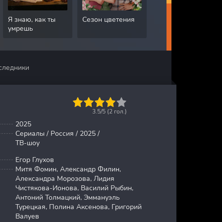
Я знаю, как ты
Сезон цветения
Грязная работа
умрешь
следники
1
2
3
4
5
3.5/5 (
2
гол.)
2025
Сериалы / Россия / 2025 /
ТВ-шоу
Егор Глухов
Митя Фомин, Александр Филин,
Александра Морозова, Лидия
Чистякова-Ионова, Василий Рыбин,
Антоний Толмацкий, Эммануэль
Турецкая, Полина Аксенова, Григорий
Валуев