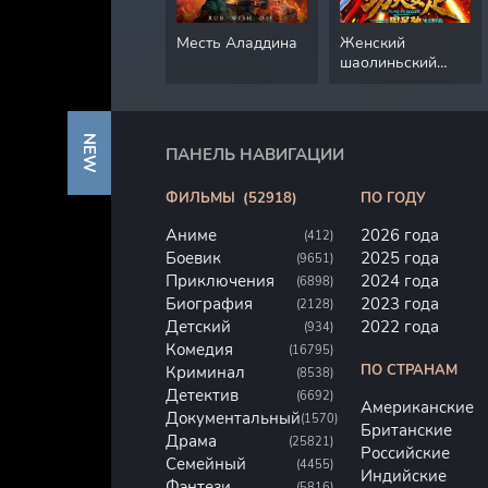
Месть Аладдина
Женский
шаолиньский
футбол
NEW
ПАНЕЛЬ НАВИГАЦИИ
ФИЛЬМЫ
(52918)
ПО ГОДУ
Аниме
2026 года
(412)
Боевик
2025 года
(9651)
Приключения
2024 года
(6898)
Биография
2023 года
(2128)
Детский
2022 года
(934)
Комедия
(16795)
ПО СТРАНАМ
Криминал
(8538)
Детектив
(6692)
Американские
Документальный
(1570)
Британские
Драма
(25821)
Российские
Семейный
(4455)
Индийские
Фэнтези
(5816)