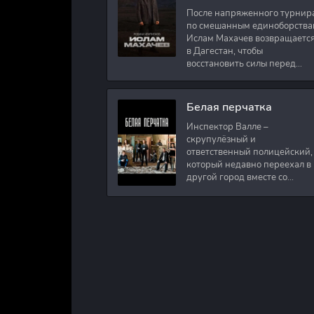
После напряженного турнир
по смешанным единоборства
Ислам Махачев возвращаетс
в Дагестан, чтобы
восстановить силы перед
следующими боями в UFC.
Вместе с ним приезжают
оператор и интервьюер,
Белая перчатка
Инспектор Валле –
скрупулёзный и
ответственный полицейский,
который недавно переехал в
другой город вместе со
своими сыновьями. В первый
же день на новом месте
работы ему поручают
расследовать