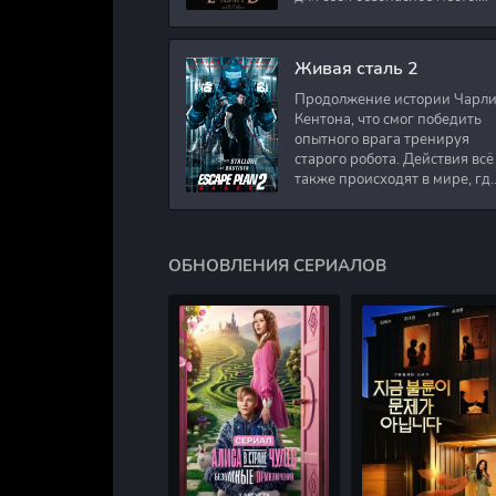
Подполковник Роберт Невил
работал в медицинском
секторе и проживает в
Живая сталь 2
Продолжение истории Чарл
Кентона, что смог победить
опытного врага тренируя
старого робота. Действия всё
также происходят в мире, гд
в будущем появились
развлечения для
человечества. Таким
ОБНОВЛЕНИЯ СЕРИАЛОВ