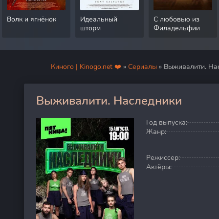
Волк и ягнёнок
Идеальный
С любовью из
шторм
Филадельфии
Киного | Kinogo.net ❤️
»
Сериалы
» Выживалити. На
Выживалити. Наследники
80
Год выпуска:
Жанр:
Режиссер:
Актёры: