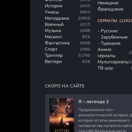
Немецкие
История
(2547)
Французкие
Ужасы
(5801)
Мелодрама
(10902)
СЕРИАЛЫ
(11927
Военный
(2217)
Музыка
Русские
(1908)
Мюзикл
Зарубежные
(833)
Фантастика
Турецкие
(5069)
Спорт
Аниме
(1066)
(
Триллер
сериалы
(11750)
Вестерн
Мультсериалы
(519)
(
ТВ-шоу
СКОРО НА САЙТЕ
Я – легенда 2
Продолжение пост-
апокалиптической истории, в
которой остатки выжившего
человечества пытаются найт
для себя безопасное место.