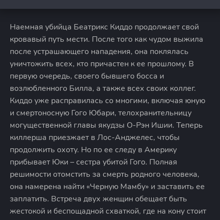
Наемная убийца Беатрикс Киддо продолжает свой
кровавый путь мести. После того как чудом выжила
после устрашающего нападения, она поклялась
уничтожить всех, кто причастен к ее прошлому. В
первую очередь, своего бывшего босса и
возлюбленного Билла, а также всех своих коллег.
Киддо уже расправилась со многими, включая юную
и смертоносную Гого Юбари, телохранительницу
могущественной главы якудзы О-Рэн Ишии. Теперь
киллерша приезжает в Лос-Анджелес, чтобы
продолжить охоту. Но по ее следу в Америку
прибывает Юки – сестра убитой Гого. Полная
решимости отомстить за смерть родного человека,
она намерена найти «Черную Мамбу» и заставить ее
заплатить. Встреча двух женщин обещает быть
жестокой и беспощадной схваткой, где на кону стоит