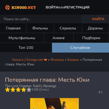
или
ВОЙТИ
РЕГИСТРАЦИЯ
НАЙТИ
Главная
Фильмы
Сериалы
Дорамы
Мультфильмы
Аниме
Подборки
Топ 100
Случайное
Киного | Kinogo.net ❤️
»
Фильмы
»
Боевик
» Потерянная
глава: Месть Юки
Потерянная глава: Месть Юки
The Lost Chapter: Yuki\'s Revenge
5
3.5/5 (
2
гол.)
6.1