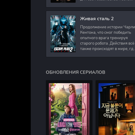
Подполковник Роберт Невил
работал в медицинском
секторе и проживает в
Живая сталь 2
Продолжение истории Чарл
Кентона, что смог победить
опытного врага тренируя
старого робота. Действия всё
также происходят в мире, гд
в будущем появились
развлечения для
человечества. Таким
ОБНОВЛЕНИЯ СЕРИАЛОВ