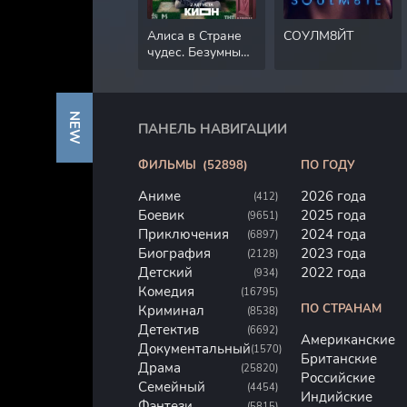
Алиса в Стране
СОУЛМ8ЙТ
чудес. Безумные
приключения
NEW
ПАНЕЛЬ НАВИГАЦИИ
ФИЛЬМЫ
(52898)
ПО ГОДУ
Аниме
2026 года
(412)
Боевик
2025 года
(9651)
Приключения
2024 года
(6897)
Биография
2023 года
(2128)
Детский
2022 года
(934)
Комедия
(16795)
ПО СТРАНАМ
Криминал
(8538)
Детектив
(6692)
Американские
Документальный
(1570)
Британские
Драма
(25820)
Российские
Семейный
(4454)
Индийские
Фэнтези
(5815)