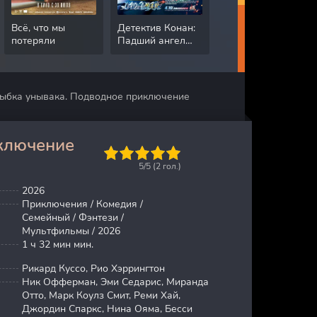
Всё, что мы
Детектив Конан:
Падение сэра
потеряли
Падший ангел
Дугласа
автострады
Уитерфорда
ыбка унывака. Подводное приключение
ключение
1
2
3
4
5
5/5 (
2
гол.)
2026
Приключения / Комедия /
Семейный / Фэнтези /
Мультфильмы / 2026
1 ч 32 мин мин.
Рикард Куссо, Рио Хэррингтон
Ник Офферман, Эми Седарис, Миранда
Отто, Марк Коулз Смит, Реми Хай,
Джордин Спаркс, Нина Ояма, Бесси