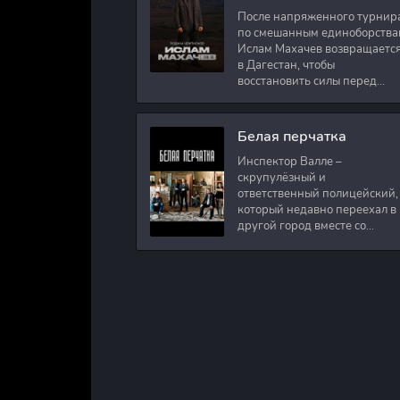
После напряженного турнир
по смешанным единоборства
Ислам Махачев возвращаетс
в Дагестан, чтобы
восстановить силы перед
следующими боями в UFC.
Вместе с ним приезжают
оператор и интервьюер,
Белая перчатка
Инспектор Валле –
скрупулёзный и
ответственный полицейский,
который недавно переехал в
другой город вместе со
своими сыновьями. В первый
же день на новом месте
работы ему поручают
расследовать