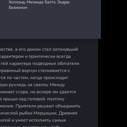
Холлэнд, Мелинда Баттл, Эндрю
Бьюкэнэн
естве, а его домом стал затонувший
характером и практически всегда
стей характера подводные обитатели
правимый ворчун сталкивается с
ся по частям, когда происходит
рую рухлядь за свалку. Между
икает ссора, но вскоре им удается
з крыши над головой, поэтому
ожения. Приятели решают объединить
ифической рыбки Мерцашки. Древняя
 силой и умеет исполнять самые