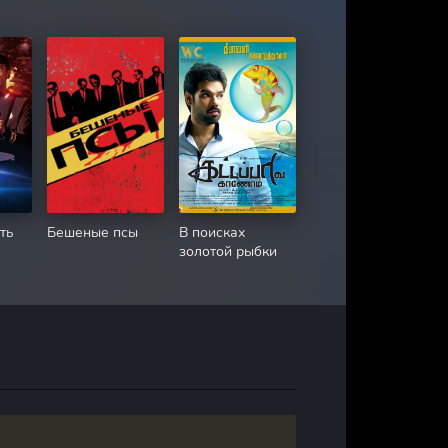
ть
Бешеные псы
В поисках
золотой рыбки