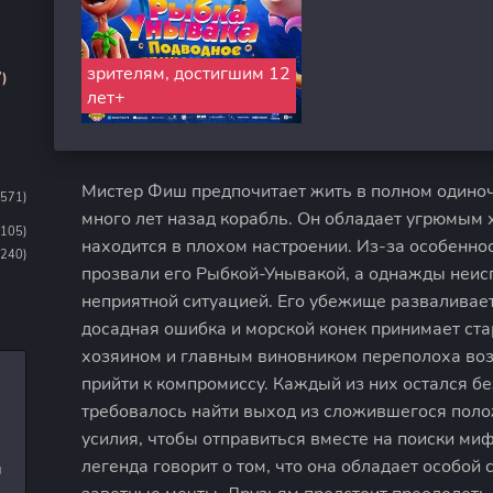
зрителям, достигшим 12
)
лет+
Мистер Фиш предпочитает жить в полном одиноч
1571)
много лет назад корабль. Он обладает угрюмым 
1105)
находится в плохом настроении. Из-за особенно
(240)
прозвали его Рыбкой-Унывакой, а однажды неис
неприятной ситуацией. Его убежище разваливает
досадная ошибка и морской конек принимает ста
хозяином и главным виновником переполоха возн
прийти к компромиссу. Каждый из них остался бе
требовалось найти выход из сложившегося пол
усилия, чтобы отправиться вместе на поиски м
легенда говорит о том, что она обладает особой
и