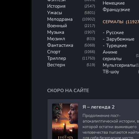
Немецкие
История
(2547)
Французкие
Ужасы
(5801)
Мелодрама
(10902)
СЕРИАЛЫ
(11927
Военный
(2217)
Музыка
Русские
(1907)
Мюзикл
Зарубежные
(833)
Фантастика
Турецкие
(5068)
Спорт
Аниме
(1066)
(
Триллер
сериалы
(11750)
Вестерн
Мультсериалы
(519)
(
ТВ-шоу
СКОРО НА САЙТЕ
Я – легенда 2
Продолжение пост-
апокалиптической истории, в
которой остатки выжившего
человечества пытаются найт
для себя безопасное место.