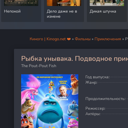
Непокой
Дело даже не в
Дикая штучка
измене
Киного | Kinogo.net ❤️
»
Фильмы
»
Приключения
» Р
Рыбка унывака. Подводное при
100
The Pout-Pout Fish
Год выпуска:
Жанр:
Продолжительность:
Режиссер:
Актёры: