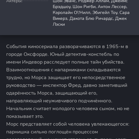
Актёры:
Шон Эванс, Роджер Аллам, Джеймс
Брэдшоу, Шон Ригби, Антон Лессер,
Кэролайн О\'Нилл, Эбигейл Тоу, Сара
Викерз, Дакота Блю Ричардс, Джек
Лэски
События киносериала разворачиваются в 1965-м в
городе Оксфорде. Юный детектив-констебль по
имени Индевор расследует полные тайн убийства.
Взаимоотношения с напарниками складываются
трудно, но Морса защищает его непосредственное
руководство — инспектор Фред, давно заметивший
одарённость Морса, защищающий его,
направляющий неуживчивого подчинённого.
Начальник считает молодого человека сыном, но не
показывает это.
Морс представляет собой человека увлекающегося:
парнишка сильно поглощён процессом