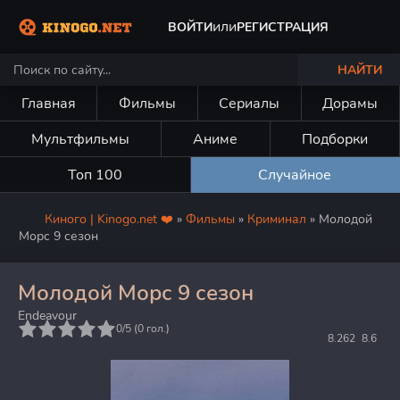
или
ВОЙТИ
РЕГИСТРАЦИЯ
НАЙТИ
Главная
Фильмы
Сериалы
Дорамы
Мультфильмы
Аниме
Подборки
Топ 100
Случайное
Киного | Kinogo.net ❤️
»
Фильмы
»
Криминал
» Молодой
Морс 9 сезон
Молодой Морс 9 сезон
Endeavour
5
0/5 (
0
гол.)
8.262
8.6