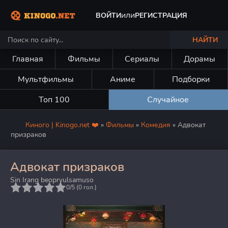
или
ВОЙТИ
РЕГИСТРАЦИЯ
НАЙТИ
Главная
Фильмы
Сериалы
Дорамы
Мультфильмы
Аниме
Подборки
Топ 100
Случайное
Киного | Kinogo.net ❤️
»
Фильмы
»
Комедия
» Адвокат
призраков
Адвокат призраков
Sin Irang beopryulsamuso
5
0/5 (
0
гол.)