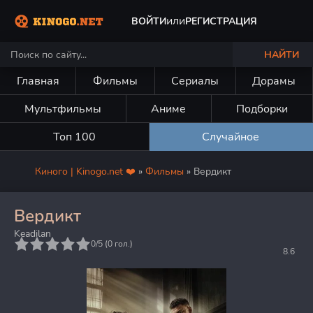
или
ВОЙТИ
РЕГИСТРАЦИЯ
НАЙТИ
Главная
Фильмы
Сериалы
Дорамы
Мультфильмы
Аниме
Подборки
Топ 100
Случайное
Киного | Kinogo.net ❤️
»
Фильмы
» Вердикт
Вердикт
Keadilan
5
0/5 (
0
гол.)
8.6