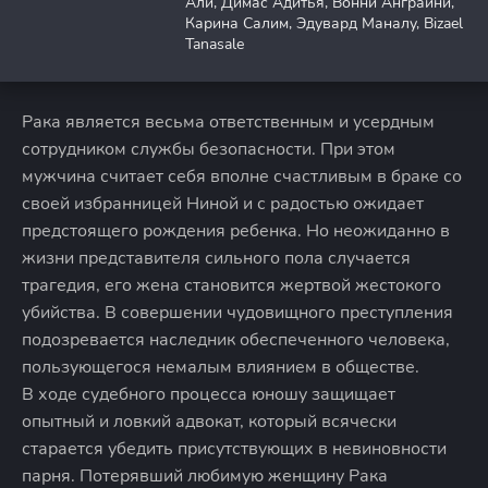
Али, Димас Адитья, Вонни Анграини,
Карина Салим, Эдувард Маналу, Bizael
Tanasale
Рака является весьма ответственным и усердным
сотрудником службы безопасности. При этом
мужчина считает себя вполне счастливым в браке со
своей избранницей Ниной и с радостью ожидает
предстоящего рождения ребенка. Но неожиданно в
жизни представителя сильного пола случается
трагедия, его жена становится жертвой жестокого
убийства. В совершении чудовищного преступления
подозревается наследник обеспеченного человека,
пользующегося немалым влиянием в обществе.
В ходе судебного процесса юношу защищает
опытный и ловкий адвокат, который всячески
старается убедить присутствующих в невиновности
парня. Потерявший любимую женщину Рака