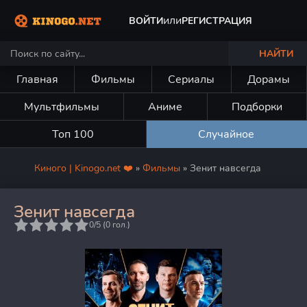
или
ВОЙТИ
РЕГИСТРАЦИЯ
НАЙТИ
Главная
Фильмы
Сериалы
Дорамы
Мультфильмы
Аниме
Подборки
Топ 100
Случайное
Киного | Kinogo.net ❤️
»
Фильмы
» Зенит навсегда
Зенит навсегда
5
0/5 (
0
гол.)