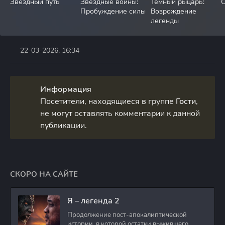
Звездный путь
Звёздные войны:
Темный рыцарь:
С
Пробуждение силы
Возрождение
легенды
22-03-2026, 16:34
Информация
Посетители, находящиеся в группе
Гости
,
не могут оставлять комментарии к данной
публикации.
СКОРО НА САЙТЕ
Я – легенда 2
Продолжение пост-апокалиптической
истории, в которой остатки выжившего