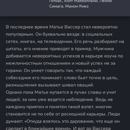
Готоас, Холт Маккэллани, Леони
Симага, Манон Кнез
В последнее время Матье Вассер стал невероятно
популярным. Он буквально везде: в социальных
сетях, книгах, на телевидении. Его речь разбирают на
цитаты, его мнение приводят в пример. Мужчина
добивается невероятных успехов в карьере коуча по
межличностным отношениям и новый успех не за
горами. Он умеет говорить так, что каждый
собеседник его понимает: слово бьет точно в цель,
размышления вызывают шквал оваций.
Однако пока Матье купается в лучах славы и учит
людей, за ним уже ведется наблюдение. Ведь не
каждому приятен и понятен такой взлет, многим
становится не по себе от роскошной карьеры. Люди
думают: «Откуда взялось это дарование, что еще он
сделает в ближайшее время». И вот до Вассера