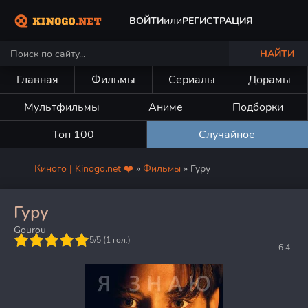
или
ВОЙТИ
РЕГИСТРАЦИЯ
НАЙТИ
Главная
Фильмы
Сериалы
Дорамы
Мультфильмы
Аниме
Подборки
Топ 100
Случайное
Киного | Kinogo.net ❤️
»
Фильмы
» Гуру
Гуру
Gourou
5
5/5 (
1
гол.)
6.4