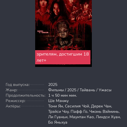
зрителям, достигшим 18
лет+
Год выпуска:
2025
Жанр:
Фильмы / 2025 / Тайвань / Ужасы
Продолжительность:
1 ч 50 мин мин.
Режиссер:
Ше Мэнжу
Актёры:
Тони Ян, Сесилия Чой, Дерек Чан,
Трэйси Чоу, Пафф Го, Чжэнь Вэйминь,
Ли Гуаньи, Маунтан Као, Линдси Хуан,
Бо Яньхуа