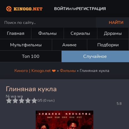
или
ВОЙТИ
РЕГИСТРАЦИЯ
НАЙТИ
Главная
Фильмы
Сериалы
Дорамы
Мультфильмы
Аниме
Подборки
Топ 100
Случайное
Киного | Kinogo.net ❤️
»
Фильмы
» Глиняная кукла
Глиняная кукла
Ni wa wa
5
0/5 (
0
гол.)
5.8