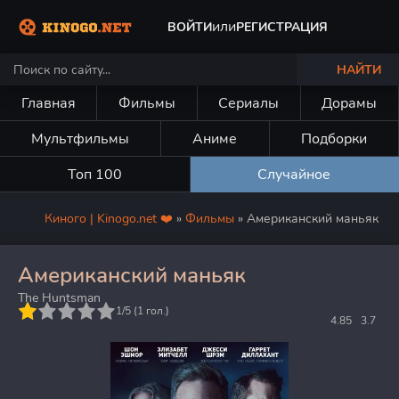
или
ВОЙТИ
РЕГИСТРАЦИЯ
НАЙТИ
Главная
Фильмы
Сериалы
Дорамы
Мультфильмы
Аниме
Подборки
Топ 100
Случайное
Киного | Kinogo.net ❤️
»
Фильмы
» Американский маньяк
Американский маньяк
The Huntsman
5
1/5 (
1
гол.)
4.85
3.7