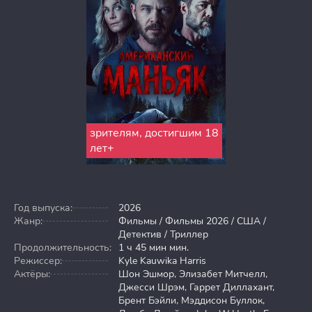
зрителям, достигшим 18
лет+
Год выпуска:
2026
Жанр:
Фильмы / Фильмы 2026 / США /
Детектив / Триллер
Продолжительность:
1 ч 45 мин мин.
Режиссер:
Kyle Kauwika Harris
Актёры:
Шон Эшмор, Элизабет Митчелл,
Джесси Шрэм, Гаррет Диллахант,
Брент Бэйли, Мэддисон Буллок,