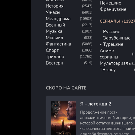
Немецкие
История
(2547)
Французкие
Ужасы
(5801)
Мелодрама
(10902)
СЕРИАЛЫ
(11927
Военный
(2217)
Музыка
Русские
(1907)
Мюзикл
Зарубежные
(833)
Фантастика
Турецкие
(5068)
Спорт
Аниме
(1066)
(
Триллер
сериалы
(11750)
Вестерн
Мультсериалы
(519)
(
ТВ-шоу
СКОРО НА САЙТЕ
Я – легенда 2
Продолжение пост-
апокалиптической истории, в
которой остатки выжившего
человечества пытаются найт
для себя безопасное место.