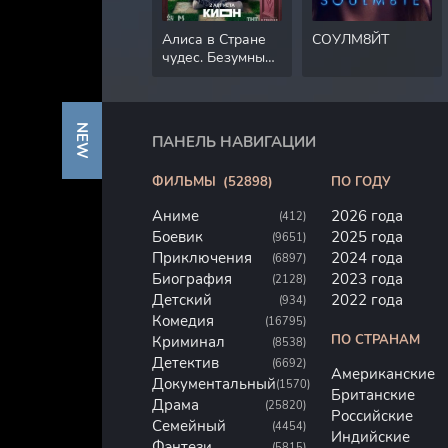
Алиса в Стране
СОУЛМ8ЙТ
чудес. Безумные
приключения
NEW
ПАНЕЛЬ НАВИГАЦИИ
ФИЛЬМЫ
(52898)
ПО ГОДУ
Аниме
2026 года
(412)
Боевик
2025 года
(9651)
Приключения
2024 года
(6897)
Биография
2023 года
(2128)
Детский
2022 года
(934)
Комедия
(16795)
ПО СТРАНАМ
Криминал
(8538)
Детектив
(6692)
Американские
Документальный
(1570)
Британские
Драма
(25820)
Российские
Семейный
(4454)
Индийские
Фэнтези
(5815)