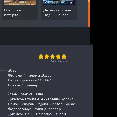
Всё, что мы
Детектив Конан:
Падение сэра
потеряли
Падший ангел
Дугласа
автострады
Уитерфорда
1
2
3
4
5
5/5 (
1
гол.)
2026
Фильмы / Фильмы 2026 /
Великобритания / США /
Боевик / Триллер
Жан-Франсуа Рише
Джейсон Стэйтем, Аннабелль Уоллис,
Рамон Тикарам, Эдриан Лестер, Арнас
Федаравичус, Роланд Мёллер,
Джейсон Вон, Ли Чарльз, Стивен