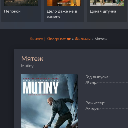
Непокой
Дело даже не в
Дикая штучка
измене
Киного | Kinogo.net ❤️
»
Фильмы
» Мятеж
Мятеж
100
Mutiny
Год выпуска:
Жанр:
Режиссер:
Актёры: