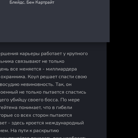
Блейдс, Бен Картрайт
ершения карьеры работает у крупного
льника связывают не только
день все меняется - миллиардера
 охранника. Коул решает спасти свою
осудию невиновность. Так, он
военный не только пытается спастись
его убийцу своего босса. По мере
ейтема понимает, что в гибели
орые со всех сторон пытаются
мает - здесь кроется международный
ием. На пути к раскрытию