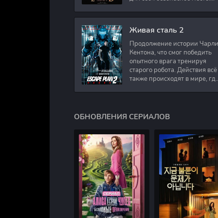
Подполковник Роберт Невил
работал в медицинском
секторе и проживает в
Живая сталь 2
Продолжение истории Чарл
Кентона, что смог победить
опытного врага тренируя
старого робота. Действия всё
также происходят в мире, гд
в будущем появились
развлечения для
человечества. Таким
ОБНОВЛЕНИЯ СЕРИАЛОВ