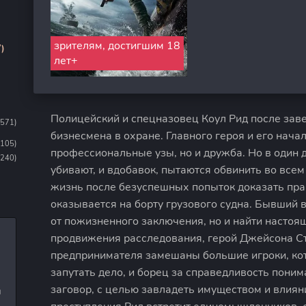
зрителям, достигшим 18
)
лет+
Полицейский и спецназовец Коул Рид после зав
1571)
бизнесмена в охране. Главного героя и его нача
1105)
профессиональные узы, но и дружба. Но в один 
(240)
убивают, и вдобавок, пытаются обвинить во всем
жизнь после безуспешных попыток доказать прав
оказывается на борту грузового судна. Бывший 
от пожизненного заключения, но и найти настоящ
продвижения расследования, герой Джейсона Ст
предпринимателя замешаны большие игроки, кот
запутать дело, и борец за справедливость пони
заговор, с целью завладеть имуществом и влиян
и