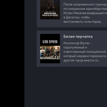
После напряженного турнир
по смешанным единоборства
Ислам Махачев возвращаетс
в Дагестан, чтобы
восстановить силы перед
следующими боями в UFC.
Вместе с ним приезжают
оператор и интервьюер,
Белая перчатка
Инспектор Валле –
скрупулёзный и
ответственный полицейский,
который недавно переехал в
другой город вместе со
своими сыновьями. В первый
же день на новом месте
работы ему поручают
расследовать