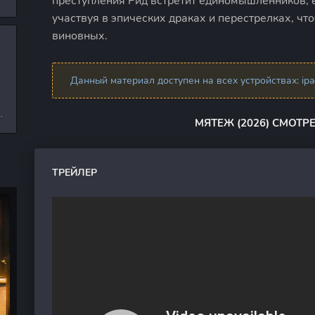
преступления Рид встретит единомышленников, е
л
участвуя в эпических драках и перестрелках, чт
виновных.
и
Данный материал доступен на всех устройствах: ipad,
е
МЯТЕЖ (2026) СМОТР
ТРЕЙЛЕР