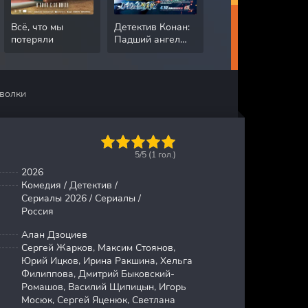
Всё, что мы
Детектив Конан:
Падение сэра
потеряли
Падший ангел
Дугласа
автострады
Уитерфорда
 волки
1
2
3
4
5
5/5 (
1
гол.)
2026
Комедия / Детектив /
Сериалы 2026 / Сериалы /
Россия
Алан Дзоциев
Сергей Жарков, Максим Стоянов,
Юрий Ицков, Ирина Ракшина, Хельга
Филиппова, Дмитрий Быковский-
Ромашов, Василий Щипицын, Игорь
Мосюк, Сергей Яценюк, Светлана