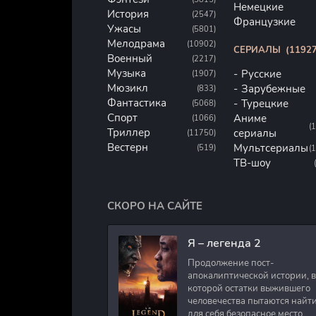
Немецкие
История
(2547)
Французкие
Ужасы
(5801)
Мелодрама
(10902)
СЕРИАЛЫ
(11927
Военный
(2217)
Музыка
Русские
(1907)
Мюзикл
Зарубежные
(833)
Фантастика
Турецкие
(5068)
Спорт
Аниме
(1066)
(
Триллер
сериалы
(11750)
Вестерн
Мультсериалы
(519)
(
ТВ-шоу
СКОРО НА САЙТЕ
Я – легенда 2
Продолжение пост-
апокалиптической истории, в
которой остатки выжившего
человечества пытаются найт
для себя безопасное место.