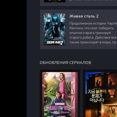
Подполковник Роберт Невил
работал в медицинском
секторе и проживает в
Живая сталь 2
Продолжение истории Чарл
Кентона, что смог победить
опытного врага тренируя
старого робота. Действия всё
также происходят в мире, гд
в будущем появились
развлечения для
человечества. Таким
ОБНОВЛЕНИЯ СЕРИАЛОВ