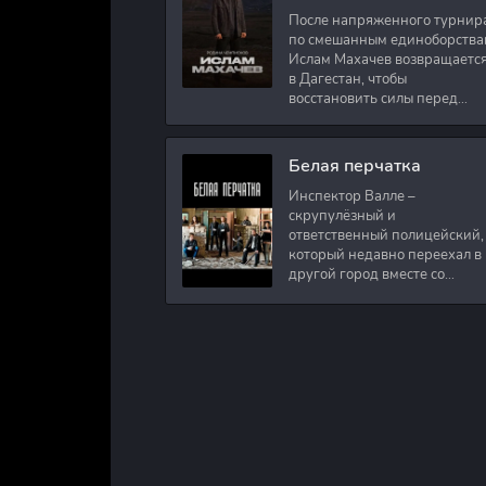
После напряженного турнир
по смешанным единоборства
Ислам Махачев возвращаетс
в Дагестан, чтобы
восстановить силы перед
следующими боями в UFC.
Вместе с ним приезжают
оператор и интервьюер,
Белая перчатка
Инспектор Валле –
скрупулёзный и
ответственный полицейский,
который недавно переехал в
другой город вместе со
своими сыновьями. В первый
же день на новом месте
работы ему поручают
расследовать