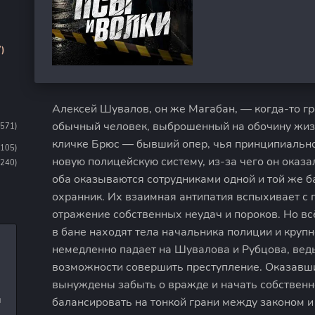
)
Алексей Шувалов, он же Магабан, — когда-то гр
обычный человек, выброшенный на обочину жизн
1571)
кличке Брюс — бывший опер, чья принципиально
1105)
новую полицейскую систему, из-за чего он оказ
(240)
оба оказываются сотрудниками одной и той же 
охранник. Их взаимная антипатия вспыхивает с 
отражение собственных неудач и пороков. Но вс
в бане находят тела начальника полиции и круп
немедленно падает на Шувалова и Рубцова, ведь
возможности совершить преступление. Оказавши
вынуждены забыть о вражде и начать собственн
и
балансировать на тонкой грани между законом 