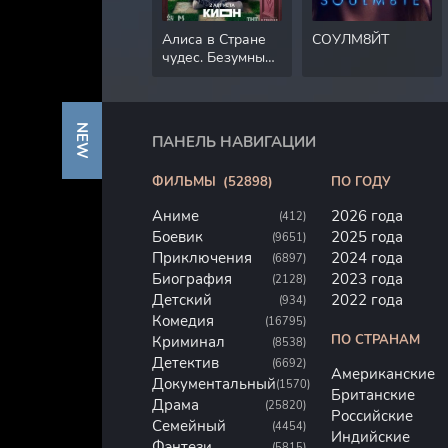
Алиса в Стране
СОУЛМ8ЙТ
чудес. Безумные
приключения
NEW
ПАНЕЛЬ НАВИГАЦИИ
ФИЛЬМЫ
(52898)
ПО ГОДУ
Аниме
2026 года
(412)
Боевик
2025 года
(9651)
Приключения
2024 года
(6897)
Биография
2023 года
(2128)
Детский
2022 года
(934)
Комедия
(16795)
ПО СТРАНАМ
Криминал
(8538)
Детектив
(6692)
Американские
Документальный
(1570)
Британские
Драма
(25820)
Российские
Семейный
(4454)
Индийские
Фэнтези
(5815)