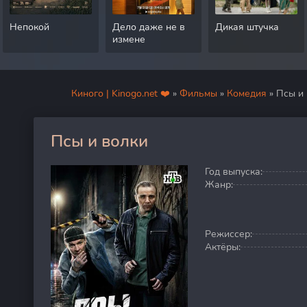
Непокой
Дело даже не в
Дикая штучка
измене
Киного | Kinogo.net ❤️
»
Фильмы
»
Комедия
» Псы и
Псы и волки
100
Год выпуска:
Жанр:
Режиссер:
Актёры: