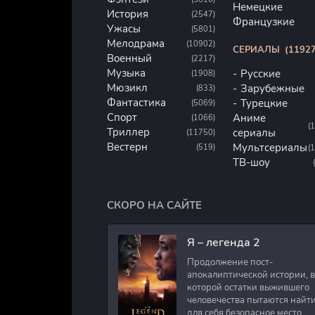
Немецкие
История
(2547)
Французкие
Ужасы
(5801)
Мелодрама
(10902)
СЕРИАЛЫ
(11927
Военный
(2217)
Музыка
Русские
(1908)
Мюзикл
Зарубежные
(833)
Фантастика
Турецкие
(5069)
Спорт
Аниме
(1066)
(
Триллер
сериалы
(11750)
Вестерн
Мультсериалы
(519)
(
ТВ-шоу
СКОРО НА САЙТЕ
Я – легенда 2
Продолжение пост-
апокалиптической истории, в
которой остатки выжившего
человечества пытаются найт
для себя безопасное место.