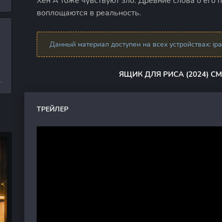
Хен А тоже чувствуют зло. Древние слова о его
л
воплощаются в реальность.
Данный материал доступен на всех устройствах: ipad,
и
ЯЩИК ДЛЯ РИСА (2024) С
е
ТРЕЙЛЕР