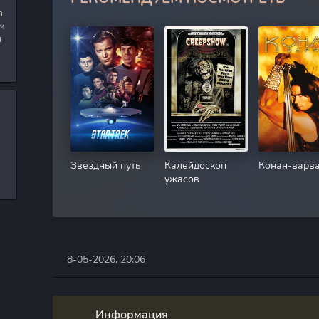
а
м
я
Звездный путь
Калейдоскоп
Конан-варв
ужасов
8-05-2026, 20:06
Информация