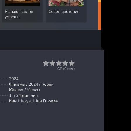
Я знаю, как ты
Сезон цветения
Грязная работа
умрешь
1
2
3
4
5
0/5 (
0
гол.)
2024
Фильмы / 2024 / Корея
Южная / Ужасы
1 ч 24 мин мин.
Ким Щи-ун, Щин Ги-хван