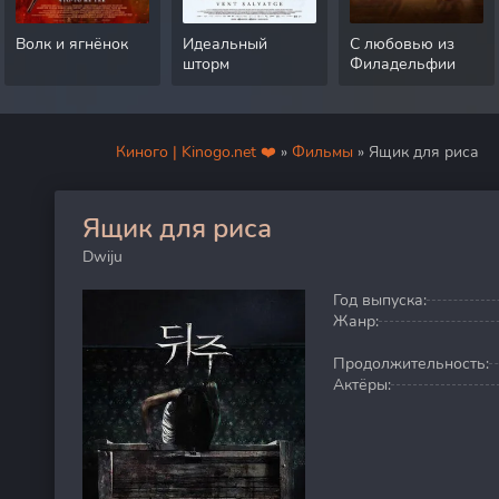
Волк и ягнёнок
Идеальный
С любовью из
шторм
Филадельфии
Киного | Kinogo.net ❤️
»
Фильмы
» Ящик для риса
Ящик для риса
0
Dwiju
Год выпуска:
Жанр:
Продолжительность:
Актёры: