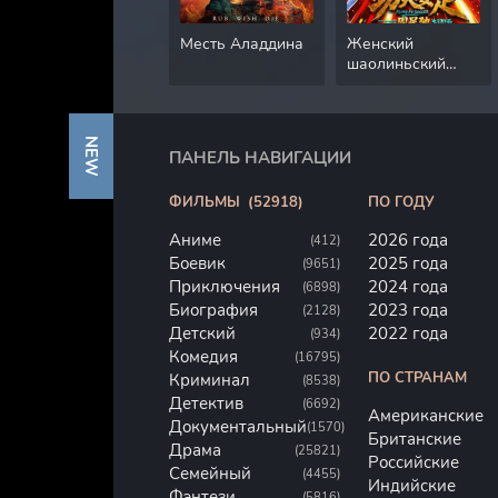
Месть Аладдина
Женский
шаолиньский
футбол
NEW
ПАНЕЛЬ НАВИГАЦИИ
ФИЛЬМЫ
(52918)
ПО ГОДУ
Аниме
2026 года
(412)
Боевик
2025 года
(9651)
Приключения
2024 года
(6898)
Биография
2023 года
(2128)
Детский
2022 года
(934)
Комедия
(16795)
ПО СТРАНАМ
Криминал
(8538)
Детектив
(6692)
Американские
Документальный
(1570)
Британские
Драма
(25821)
Российские
Семейный
(4455)
Индийские
Фэнтези
(5816)