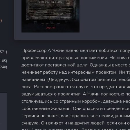
)
Профессор А Чжин давно мечтает добиться попу
1571)
привлекают литературные достижения. Но пока в
1105)
достигают поставленной цели. Однажды вместе 
(240)
начинает работу над интересным проектом. Им т
названием «Двиджу». Экспонатом является необ
риса. Распространяются слухи, что предмет явл
задумываться о проклятии, А Чжин полностью по
столкнувшись со странным коробом, девушка не
собственные желания. Они опасны и прежде все
Героиня не знает, как справиться с неожиданны
сундука. Он влияет и на других людей, если они 
и