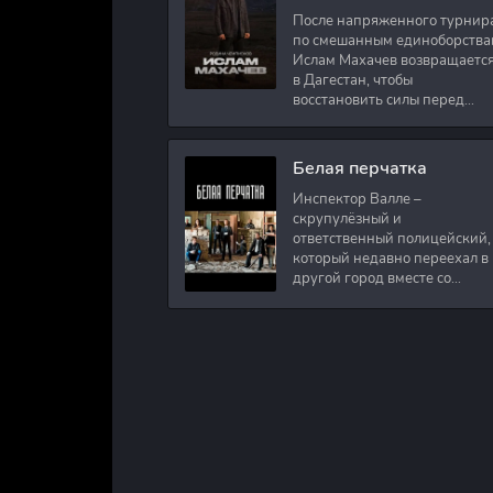
После напряженного турнир
по смешанным единоборства
Ислам Махачев возвращаетс
в Дагестан, чтобы
восстановить силы перед
следующими боями в UFC.
Вместе с ним приезжают
оператор и интервьюер,
Белая перчатка
Инспектор Валле –
скрупулёзный и
ответственный полицейский,
который недавно переехал в
другой город вместе со
своими сыновьями. В первый
же день на новом месте
работы ему поручают
расследовать