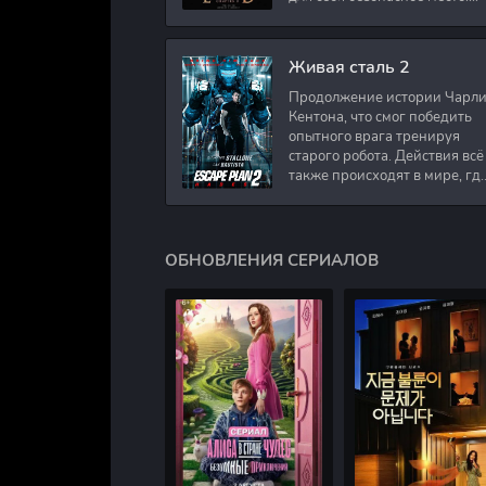
Подполковник Роберт Невил
работал в медицинском
секторе и проживает в
Живая сталь 2
Продолжение истории Чарл
Кентона, что смог победить
опытного врага тренируя
старого робота. Действия всё
также происходят в мире, гд
в будущем появились
развлечения для
человечества. Таким
ОБНОВЛЕНИЯ СЕРИАЛОВ