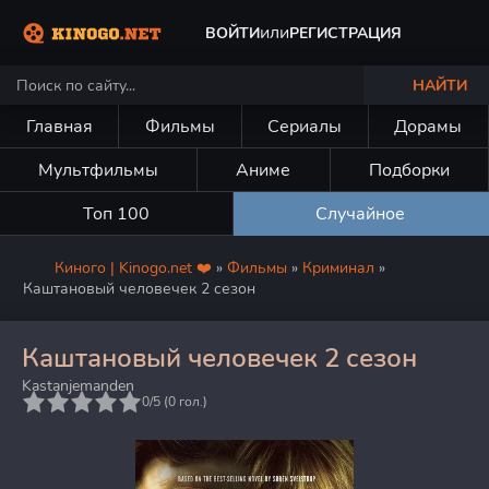
или
ВОЙТИ
РЕГИСТРАЦИЯ
НАЙТИ
Главная
Фильмы
Сериалы
Дорамы
Мультфильмы
Аниме
Подборки
Топ 100
Случайное
Киного | Kinogo.net ❤️
»
Фильмы
»
Криминал
»
Каштановый человечек 2 сезон
Каштановый человечек 2 сезон
Kastanjemanden
5
0/5 (
0
гол.)