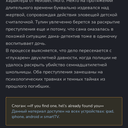
характера от неизвестного. Некто на протяжении
длительного времени буквально издевался над
жертвой, сопровождая действия зловещей детской
считалочкой. Тулин увлеченно берется за раскрытие
преступления еще и потому, что сама оказалась в
похожей ситуации: дама-детектив тоже в одиночку
воспитывает дочь.
В процессе выясняется, что дело пересекается с
«глухарем» двухлетней давности, когда полиции не
удалось раскрыть убийство семнадцатилетней
школьницы. Оба преступления замешаны на
психологических травмах и темных тайнах из
прошлого погибших.
Слоган:
««If you find one, he\'s already found you»»
Данный материал доступен на всех устройствах: ipad,
iphone, android и smartTV.