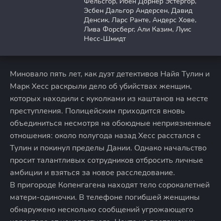
Фёльсгор, Ибен Дорнер Эстергор,
Эсбен Дальгор Андерсен, Давид
Денсик, Ларс Ранте, Андерс Хове,
Лива Форсберг, Али Казим, Луис
Несс-Шмидт
Миновало пять лет, как дуэт детективов Найя Тулин и
Марк Хесс раскрыли дело об убийствах женщин,
которых находили с куколками из каштанов на месте
преступления. Полицейским приходится вновь
объединиться несмотря на обоюдные неприязненные
отношения: около полугода назад Хесс расстался с
Тулин и покинул пределы Дании. Однако начальство
просит талантливых сотрудников отбросить личные
амбиции и взяться за новое расследование.
В пригороде Копенгагена находят тело сорокалетней
матери-одиночки. В телефоне погибшей женщины
обнаружено несколько сообщений угрожающего