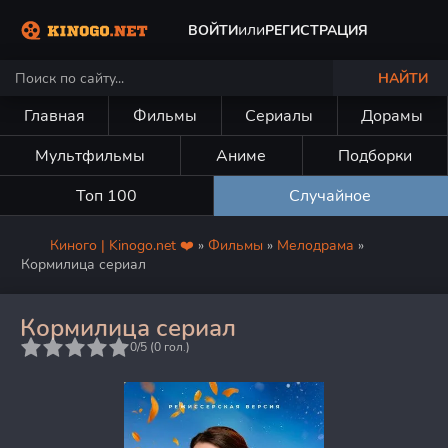
или
ВОЙТИ
РЕГИСТРАЦИЯ
НАЙТИ
Главная
Фильмы
Сериалы
Дорамы
Мультфильмы
Аниме
Подборки
Топ 100
Случайное
Киного | Kinogo.net ❤️
»
Фильмы
»
Мелодрама
»
Кормилица сериал
Кормилица сериал
5
0/5 (
0
гол.)