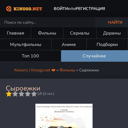
или
ВОЙТИ
РЕГИСТРАЦИЯ
НАЙТИ
Главная
Фильмы
Сериалы
Дорамы
Мультфильмы
Аниме
Подборки
Топ 100
Случайное
Киного | Kinogo.net ❤️
»
Фильмы
» Сыроежки
Сыроежки
5
1/5 (
2
гол.)