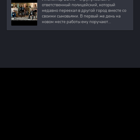
ответственный полицейский, который
недавно переехал в другой город вместе со
своими сыновьями. В первый же день на
новом месте работы ему поручают
расследовать