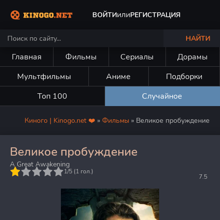
или
ВОЙТИ
РЕГИСТРАЦИЯ
НАЙТИ
Главная
Фильмы
Сериалы
Дорамы
Мультфильмы
Аниме
Подборки
Топ 100
Случайное
Киного | Kinogo.net ❤️
»
Фильмы
» Великое пробуждение
Великое пробуждение
A Great Awakening
5
1/5 (
1
гол.)
7.5