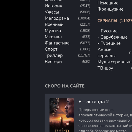
Немецкие
История
(2547)
Французкие
Ужасы
(5806)
Мелодрама
(10904)
СЕРИАЛЫ
(11927
Военный
(2217)
Музыка
Русские
(1908)
Мюзикл
Зарубежные
(833)
Фантастика
Турецкие
(5072)
Спорт
Аниме
(1066)
(
Триллер
сериалы
(11757)
Вестерн
Мультсериалы
(520)
(
ТВ-шоу
СКОРО НА САЙТЕ
Я – легенда 2
Продолжение пост-
апокалиптической истории, в
которой остатки выжившего
человечества пытаются найт
для себя безопасное место.