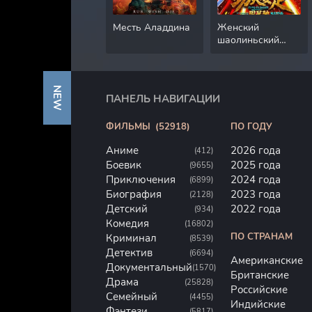
Месть Аладдина
Женский
шаолиньский
футбол
NEW
ПАНЕЛЬ НАВИГАЦИИ
ФИЛЬМЫ
(52918)
ПО ГОДУ
Аниме
2026 года
(412)
Боевик
2025 года
(9655)
Приключения
2024 года
(6899)
Биография
2023 года
(2128)
Детский
2022 года
(934)
Комедия
(16802)
ПО СТРАНАМ
Криминал
(8539)
Детектив
(6694)
Американские
Документальный
(1570)
Британские
Драма
(25828)
Российские
Семейный
(4455)
Индийские
Фэнтези
(5817)