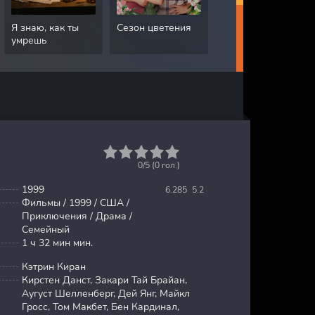
Я знаю, как ты
Сезон цветения
Грязная работа
умрешь
1
2
3
4
5
0/5 (
0
гол.)
1999
6.285
5.2
Фильмы / 1999 / США /
Приключения / Драма /
Семейный
1 ч 32 мин мин.
Кэтрин Киран
Кирстен Данст, Закари Тай Брайан,
Аугуст Шелленберг, Дей Янг, Майкл
Гросс, Том Макбет, Бен Кардинал,