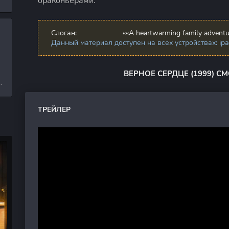
браконьерами.
л
Слоган:
««A heartwarming family adventu
Данный материал доступен на всех устройствах: ipad,
и
ВЕРНОЕ СЕРДЦЕ (1999) С
е
ТРЕЙЛЕР