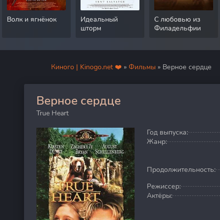
Волк и ягнёнок
Идеальный
С любовью из
шторм
Филадельфии
Киного | Kinogo.net ❤️
»
Фильмы
» Верное сердце
Верное сердце
0
True Heart
Год выпуска:
Жанр:
Продолжительность:
Режиссер:
Актёры: