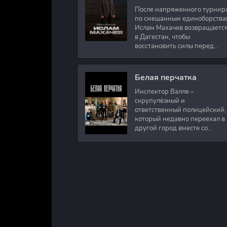
После напряженного турнир
по смешанным единоборства
Ислам Махачев возвращаетс
в Дагестан, чтобы
восстановить силы перед
следующими боями в UFC.
Вместе с ним приезжают
оператор и интервьюер,
Белая перчатка
Инспектор Валле –
скрупулёзный и
ответственный полицейский,
который недавно переехал в
другой город вместе со
своими сыновьями. В первый
же день на новом месте
работы ему поручают
расследовать