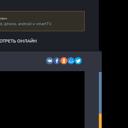
re»»
 iphone, android и smartTV.
МОТРЕТЬ ОНЛАЙН