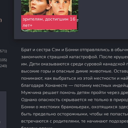
зрителям, достигшим 16
)
лет+
Брат и сестра Сэм и Бонни отправлялись в обы
1571)
закончился страшной катастрофой. После круше
1105)
им. Дети оказываются среди суровой канадской п
(240)
высокие горы и опасные дикие животные. Остав
понимают, как выбраться из этой местности и на
благодаря Хонанесте — потомку местных индейц
Мужчина решает помочь детям пройти через дрем
Однако опасность скрывается не только в приро
Бонни о жестоких браконьерах, охотящихся здес
быть предельно осторожными, чтобы не попастьс
встречаются с родителями, те начинают подозрев
и