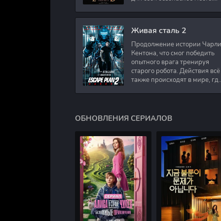
Подполковник Роберт Невил
работал в медицинском
секторе и проживает в
Живая сталь 2
Продолжение истории Чарл
Кентона, что смог победить
опытного врага тренируя
старого робота. Действия всё
также происходят в мире, гд
в будущем появились
развлечения для
человечества. Таким
ОБНОВЛЕНИЯ СЕРИАЛОВ