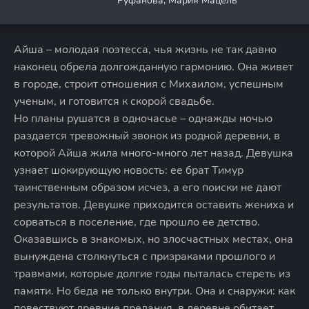
Руфанова, Мария Мацель
Айша – молодая поэтесса, чья жизнь не так давно
наконец обрела долгожданную гармонию. Она живет
в городе, строит отношения с Михаилом, успешным
ученым, и готовится к скорой свадьбе.
Но планы рушатся в одночасье – однажды ночью
раздается тревожный звонок из родной деревни, в
которой Айша жила много-много лет назад. Девушка
узнает шокирующую новость: ее брат Тимур
таинственным образом исчез, а его поиски не дают
результатов. Девушке приходится оставить жениха и
сорваться в поселение, где прошло ее детство.
Оказавшись в знакомых, но злосчастных местах, она
вынуждена столкнуться с призраками прошлого и
травмами, которые долгие годы пыталась стереть из
памяти. Но беда не только внутри. Она и снаружи: как
повествуют древние предания, в деревне обитает