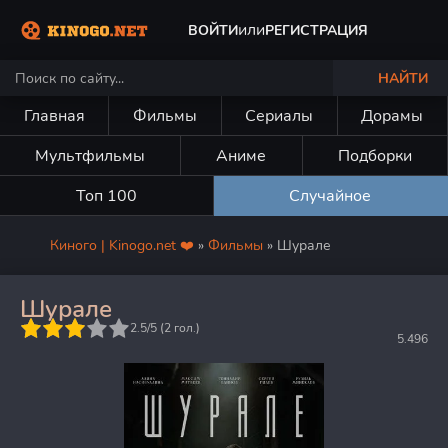
или
ВОЙТИ
РЕГИСТРАЦИЯ
НАЙТИ
Главная
Фильмы
Сериалы
Дорамы
Мультфильмы
Аниме
Подборки
Топ 100
Случайное
Киного | Kinogo.net ❤️
»
Фильмы
» Шурале
Шурале
5
2.5/5 (
2
гол.)
5.496