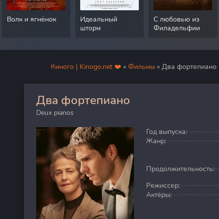
Волк и ягнёнок
Идеальный
С любовью из
шторм
Филадельфии
Киного | Kinogo.net ❤️
»
Фильмы
» Два фортепиано
Два фортепиано
0
Deux pianos
Год выпуска:
Жанр:
Продолжительность:
Режиссер:
Актёры: