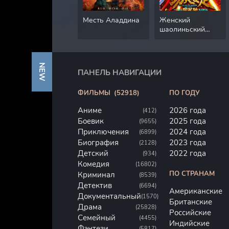
Месть Аладдина
Женский
шаолиньский
футбол
NEW
ПАНЕЛЬ НАВИГАЦИИ
ФИЛЬМЫ
(52918)
ПО ГОДУ
Аниме
2026 года
(412)
Боевик
2025 года
(9655)
Приключения
2024 года
(6899)
Биография
2023 года
(2128)
Детский
2022 года
(934)
Комедия
(16802)
ПО СТРАНАМ
Криминал
(8539)
Детектив
(6694)
Американские
Документальный
(1570)
Британские
Драма
(25828)
Российские
Семейный
(4455)
Индийские
Фэнтези
(5817)