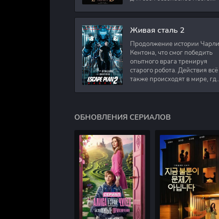
Подполковник Роберт Невил
работал в медицинском
секторе и проживает в
Живая сталь 2
Продолжение истории Чарл
Кентона, что смог победить
опытного врага тренируя
старого робота. Действия всё
также происходят в мире, гд
в будущем появились
развлечения для
человечества. Таким
ОБНОВЛЕНИЯ СЕРИАЛОВ