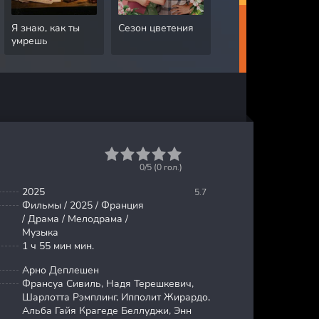
Я знаю, как ты
Сезон цветения
Грязная работа
умрешь
1
2
3
4
5
0/5 (
0
гол.)
2025
5.7
Фильмы / 2025 / Франция
/ Драма / Мелодрама /
Музыка
1 ч 55 мин мин.
Арно Деплешен
Франсуа Сивиль, Надя Терешкевич,
Шарлотта Рэмплинг, Ипполит Жирардо,
Альба Гайя Крагеде Беллуджи, Энн