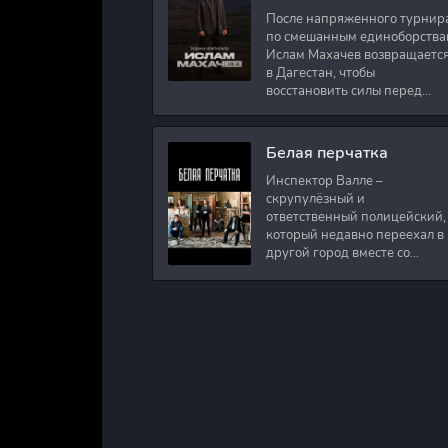
После напряженного турнир
по смешанным единоборства
Ислам Махачев возвращаетс
в Дагестан, чтобы
восстановить силы перед
следующими боями в UFC.
Вместе с ним приезжают
оператор и интервьюер,
Белая перчатка
Инспектор Валле –
скрупулёзный и
ответственный полицейский,
который недавно переехал в
другой город вместе со
своими сыновьями. В первый
же день на новом месте
работы ему поручают
расследовать