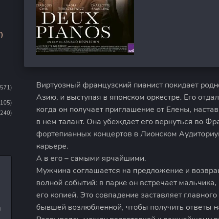
)
Виртуозный французский пианист покидает родно
1571)
Азию, и выступая в японском оркестре. Его отда
1105)
когда он получает приглашение от Елены, настав
(240)
в нем талант. Она убеждает его вернуться во Ф
фортепианных концертов в Лионском Аудиториум
карьере.
А в его – самыми ярчайшими.
Мужчина соглашается на предложение и возвращ
волной событий: в парке он встречает мальчика,
его копией. Это совпадение заставляет главного
бывшей возлюбленной, чтобы получить ответы н
и