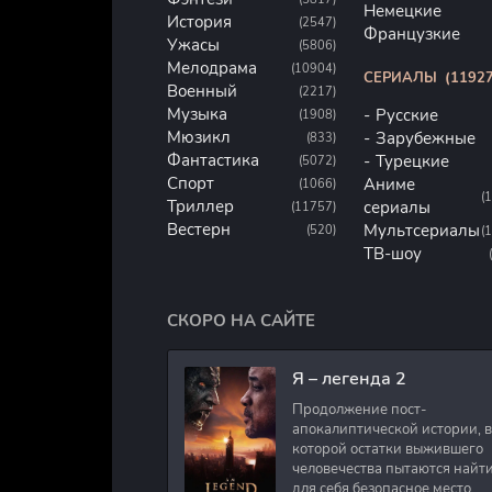
Немецкие
История
(2547)
Французкие
Ужасы
(5806)
Мелодрама
(10904)
СЕРИАЛЫ
(11927
Военный
(2217)
Музыка
Русские
(1908)
Мюзикл
Зарубежные
(833)
Фантастика
Турецкие
(5072)
Спорт
Аниме
(1066)
(
Триллер
сериалы
(11757)
Вестерн
Мультсериалы
(520)
(
ТВ-шоу
СКОРО НА САЙТЕ
Я – легенда 2
Продолжение пост-
апокалиптической истории, в
которой остатки выжившего
человечества пытаются найт
для себя безопасное место.