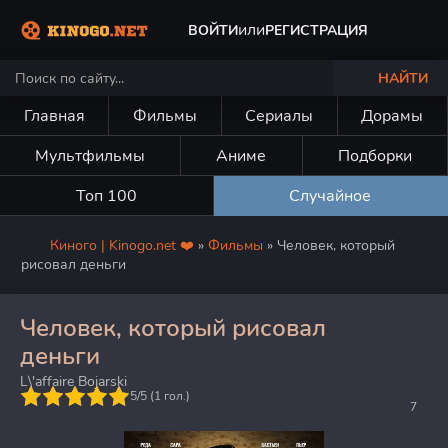
или
ВОЙТИ
РЕГИСТРАЦИЯ
НАЙТИ
Главная
Фильмы
Сериалы
Дорамы
Мультфильмы
Аниме
Подборки
Топ 100
Случайное
Киного | Kinogo.net ❤️
»
Фильмы
» Человек, который
рисовал деньги
Человек, который рисовал
деньги
L\'affaire Bojarski
5
5/5 (
1
гол.)
7