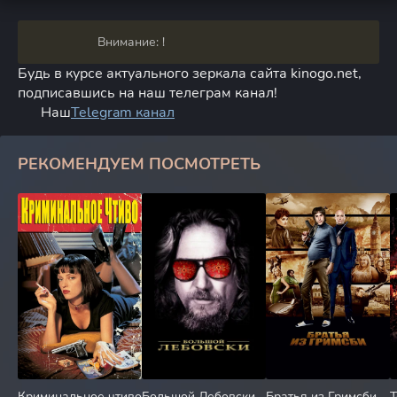
Внимание: !
Будь в курсе актуального зеркала сайта kinogo.net,
подписавшись на наш телеграм канал!
Наш
Telegram канал
РЕКОМЕНДУЕМ ПОСМОТРЕТЬ
Криминальное чтиво
Большой Лебовски
Братья из Гримсби
Т