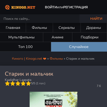
или
ВОЙТИ
РЕГИСТРАЦИЯ
НАЙТИ
Главная
Фильмы
Сериалы
Дорамы
Мультфильмы
Аниме
Подборки
Топ 100
Случайное
Киного | Kinogo.net ❤️
»
Фильмы
» Старик и мальчик
Старик и мальчик
Kaalidhar Laapata
5
5/5 (
1
гол.)
7.6