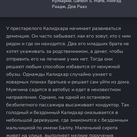
Кулкарни, Ganesh S. Mane, Аннгад
Раадж, Дев Рааз
У престарелого Калидхара начинает развиваться
деменция. Он часто забывает, как его зовут, кто с ним
рядом и где он находится. Два его младших брата не
хотят ухаживать за родственником, а денег, чтобы
отправить его на лечение у них нет. Тогда они
решают любым способом избавится от ненужной
обузы. Однажды Калидхар случайно узнает о
коварных планах братьев и решает сам уйти из дома.
Мужчина садится в автобус и едет в неизвестном
направлении. Однако, на одной из остановок
безбилетного пассажира высаживает кондуктор. Так
голодный и бездомный Калидхар оказывается в
небольшой деревушке, где знакомится с бездомным
мальчишкой по имени Баллу. Маленький сирота
живет на улице, выполняет мелкие поручения