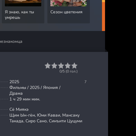
Я знаю, как ты
Сезон цветения
Грязная работа
умрешь
 незнакомца
1
2
3
4
5
0/5 (
0
гол.)
2025
7
Фильмы / 2025 / Япония /
Драма
1 ч 29 мин мин.
Сё Миякэ
Щим Ын-гён, Юми Каваи, Мансаку
Такада, Сиро Сано, Синъити Цуцуми