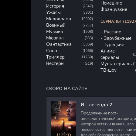
Немецкие
История
(2547)
Французкие
Ужасы
(5801)
Мелодрама
(10902)
СЕРИАЛЫ
(11927
Военный
(2217)
Музыка
Русские
(1908)
Мюзикл
Зарубежные
(833)
Фантастика
Турецкие
(5069)
Спорт
Аниме
(1066)
(
Триллер
сериалы
(11750)
Вестерн
Мультсериалы
(519)
(
ТВ-шоу
СКОРО НА САЙТЕ
Я – легенда 2
Продолжение пост-
апокалиптической истории, в
которой остатки выжившего
человечества пытаются найт
для себя безопасное место.