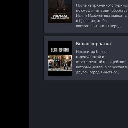
После напряженного турнир
по смешанным единоборства
Ислам Махачев возвращаетс
в Дагестан, чтобы
восстановить силы перед
следующими боями в UFC.
Вместе с ним приезжают
оператор и интервьюер,
Белая перчатка
Инспектор Валле –
скрупулёзный и
ответственный полицейский,
который недавно переехал в
другой город вместе со
своими сыновьями. В первый
же день на новом месте
работы ему поручают
расследовать