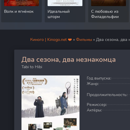
Волк и ягнёнок
Идеальный
С любовью из
шторм
Филадельфии
Киного | Kinogo.net ❤️
»
Фильмы
» Два сезона, два
Два сезона, два незнакомца
0
Tabi to Hibi
Год выпуска:
Жанр:
Продолжительность:
Режиссер:
Актёры: