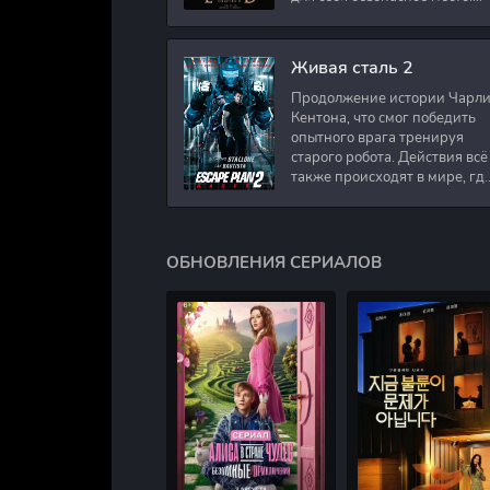
Подполковник Роберт Невил
работал в медицинском
секторе и проживает в
Живая сталь 2
Продолжение истории Чарл
Кентона, что смог победить
опытного врага тренируя
старого робота. Действия всё
также происходят в мире, гд
в будущем появились
развлечения для
человечества. Таким
ОБНОВЛЕНИЯ СЕРИАЛОВ