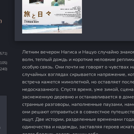
)
Летним вечером Нагиса и Нацуо случайно знако
1571)
волн, теплый дождь и короткие неловкие реплик
1105)
особую связь. Они почти не говорят о чувствах 
(240)
случайных взглядах скрывается напряжение, ко
встреча кажется мимолетной, но оставляет посл
недосказанного. Спустя время, уже зимой, сцен
заснеженную деревню и останавливается в дом
странные разговоры, наполненные паузами, нам
они решают отправиться в совместное путешеств
ищут. Две истории, разделенные временами года
одиночества и надежды, заставляя героев искат
и