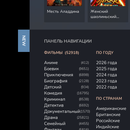
Месть Аладдина
Женский
шаолиньский
футбол
NEW
ПАНЕЛЬ НАВИГАЦИИ
ФИЛЬМЫ
(52918)
ПО ГОДУ
Аниме
2026 года
(412)
Боевик
2025 года
(9651)
Приключения
2024 года
(6898)
Биография
2023 года
(2128)
Детский
2022 года
(934)
Комедия
(16795)
ПО СТРАНАМ
Криминал
(8538)
Детектив
(6692)
Американские
Документальный
(1570)
Британские
Драма
(25821)
Российские
Семейный
(4455)
Индийские
Фэнтези
(5816)