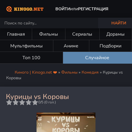
или
ВОЙТИ
РЕГИСТРАЦИЯ
НАЙТИ
Главная
Фильмы
Сериалы
Дорамы
Мультфильмы
Аниме
Подборки
Топ 100
Случайное
Киного | Kinogo.net ❤️
»
Фильмы
»
Комедия
» Курицы vs
Коровы
Курицы vs Коровы
5
0/5 (
0
гол.)