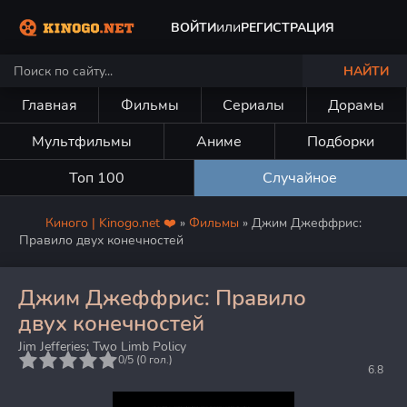
или
ВОЙТИ
РЕГИСТРАЦИЯ
НАЙТИ
Главная
Фильмы
Сериалы
Дорамы
Мультфильмы
Аниме
Подборки
Топ 100
Случайное
Киного | Kinogo.net ❤️
»
Фильмы
» Джим Джеффрис:
Правило двух конечностей
Джим Джеффрис: Правило
двух конечностей
Jim Jefferies: Two Limb Policy
5
0/5 (
0
гол.)
6.8