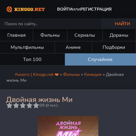
или
ВОЙТИ
РЕГИСТРАЦИЯ
НАЙТИ
Главная
Фильмы
Сериалы
Дорамы
Мультфильмы
Аниме
Подборки
Топ 100
Случайное
Киного | Kinogo.net ❤️
»
Фильмы
»
Комедия
» Двойная
жизнь Ми
Двойная жизнь Ми
5
0/5 (
0
гол.)