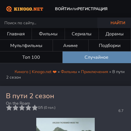
или
ВОЙТИ
РЕГИСТРАЦИЯ
НАЙТИ
Главная
Фильмы
Сериалы
Дорамы
Мультфильмы
Аниме
Подборки
Топ 100
Случайное
Киного | Kinogo.net ❤️
»
Фильмы
»
Приключения
» В пути
2 сезон
В пути 2 сезон
On the Roam
5
0/5 (
0
гол.)
6.7