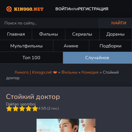
или
ВОЙТИ
РЕГИСТРАЦИЯ
НАЙТИ
Главная
Фильмы
Сериалы
Дорамы
Мультфильмы
Аниме
Подборки
Топ 100
Случайное
Киного | Kinogo.net ❤️
»
Фильмы
»
Комедия
» Стойкий
доктор
Стойкий доктор
Dakteo seomboi
5
4.5/5 (
2
гол.)