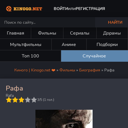
или
ВОЙТИ
РЕГИСТРАЦИЯ
НАЙТИ
Главная
Фильмы
Сериалы
Дорамы
Мультфильмы
Аниме
Подборки
Топ 100
Случайное
Киного | Kinogo.net ❤️
»
Фильмы
»
Биография
» Рафа
Рафа
Rafa
5
3/5 (
1
гол.)