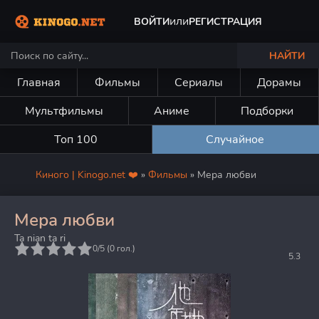
или
ВОЙТИ
РЕГИСТРАЦИЯ
НАЙТИ
Главная
Фильмы
Сериалы
Дорамы
Мультфильмы
Аниме
Подборки
Топ 100
Случайное
Киного | Kinogo.net ❤️
»
Фильмы
» Мера любви
Мера любви
Ta nian ta ri
5
0/5 (
0
гол.)
5.3