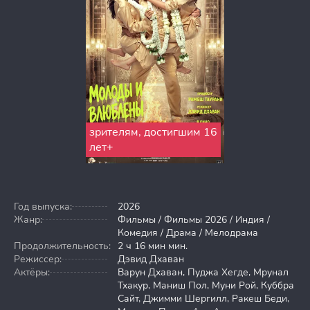
зрителям, достигшим 16
лет+
Год выпуска:
2026
Жанр:
Фильмы / Фильмы 2026 / Индия /
Комедия / Драма / Мелодрама
Продолжительность:
2 ч 16 мин мин.
Режиссер:
Дэвид Дхаван
Актёры:
Варун Дхаван, Пуджа Хегде, Мрунал
Тхакур, Маниш Пол, Муни Рой, Куббра
Сайт, Джимми Шергилл, Ракеш Беди,