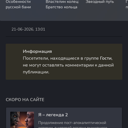
Особенности
Властелин колец:
Звездный путь
П
русской бани
Братство кольца
п
21-06-2026, 13:01
Информация
Посетители, находящиеся в группе
Гости
,
не могут оставлять комментарии к данной
публикации.
СКОРО НА САЙТЕ
Я – легенда 2
Продолжение пост-апокалиптической