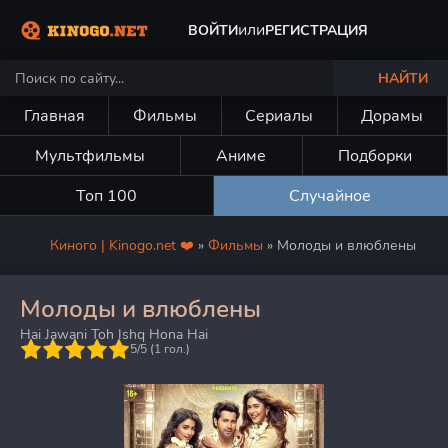
или
ВОЙТИ
РЕГИСТРАЦИЯ
НАЙТИ
Главная
Фильмы
Сериалы
Дорамы
Мультфильмы
Аниме
Подборки
Топ 100
Случайное
Киного | Kinogo.net ❤️
»
Фильмы
» Молоды и влюблены
Молоды и влюблены
Hai Jawani Toh Ishq Hona Hai
5
5/5 (
1
гол.)