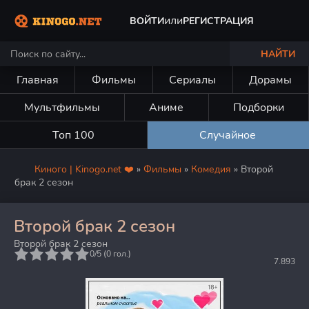
или
ВОЙТИ
РЕГИСТРАЦИЯ
НАЙТИ
Главная
Фильмы
Сериалы
Дорамы
Мультфильмы
Аниме
Подборки
Топ 100
Случайное
Киного | Kinogo.net ❤️
»
Фильмы
»
Комедия
» Второй
брак 2 сезон
Второй брак 2 сезон
Второй брак 2 сезон
5
0/5 (
0
гол.)
7.893