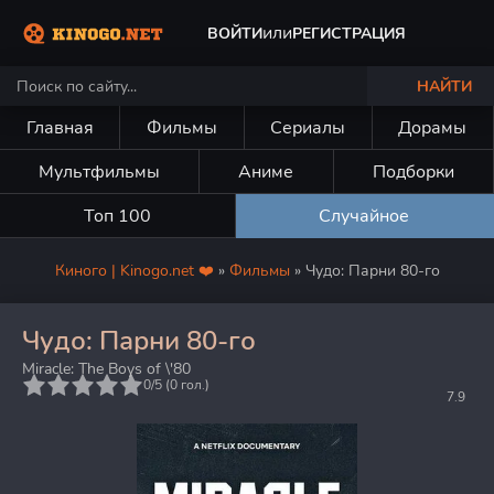
или
ВОЙТИ
РЕГИСТРАЦИЯ
НАЙТИ
Главная
Фильмы
Сериалы
Дорамы
Мультфильмы
Аниме
Подборки
Топ 100
Случайное
Киного | Kinogo.net ❤️
»
Фильмы
» Чудо: Парни 80-го
Чудо: Парни 80-го
Miracle: The Boys of \'80
5
0/5 (
0
гол.)
7.9