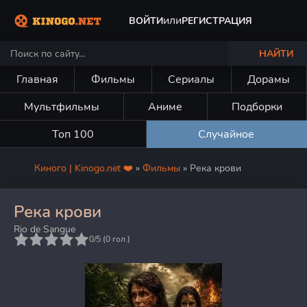
или
ВОЙТИ
РЕГИСТРАЦИЯ
НАЙТИ
Главная
Фильмы
Сериалы
Дорамы
Мультфильмы
Аниме
Подборки
Топ 100
Случайное
Киного | Kinogo.net ❤️
»
Фильмы
» Река крови
Река крови
Rio de Sangue
5
0/5 (
0
гол.)