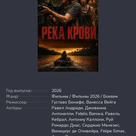
Год выпуска:
2026
Жанр:
Фильмы / Фильмы 2026 / Боевик
Режиссер:
Густаво Бонафе, Ванесса Вейга
Актёры:
Равел Андради, Джованна
Антонелли, Fidelis Baniwa, Равель
Кебрал, Антониу Каллони, Руй
Рикардо Диас, Серджио Менезес,
Винициус де Оливейра, Felipe Simas,